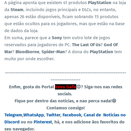
A página aponta que existem 41 produtos
PlayStation
na loja
da
Steam
, incluindo jogos principais e DLCs, no entanto,
apenas 26 estão disponíveis, ficam sobrando 15 produtos
que estão ocultos para os jogadores, mas que estão na base
de dados da loja.
Em suma, parece que a
Sony
tem outro lote de jogos
reservados para jogadores de PC.
The Last Of Us
?
God Of
War
?
Bloodborne
,
Spider-Man
? A dona do
PlayStation
tem
muito por onde escolher.
----------------------------------
-----------------------------------
-----------------
Enfim, gosta do Portal
Vovo GaTu
😍?
Siga-nos nas redes
sociais.
Fique por dentro das noticias, e nao perca nada!😄
Contamos consigo!
Telegram
,
WhatsApp
,
Twitter
,
Facebook
,
Canal de
Noticias no
Discord
ou no
Pinterest
, há, e nos adicione ãos favoritos do
seu navegador.