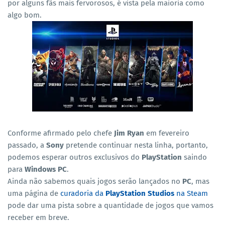
por alguns fãs mais fervorosos, é vista pela maioria como
algo bom.
Conforme afirmado pelo chefe
Jim Ryan
em fevereiro
passado, a
Sony
pretende continuar nesta linha, portanto,
podemos esperar outros exclusivos do
PlayStation
saindo
para
Windows PC
.
Ainda não sabemos quais jogos serão lançados no
PC
, mas
uma página de
curadoria da
PlayStation Studios
na Steam
pode dar uma pista sobre a quantidade de jogos que vamos
receber em breve.