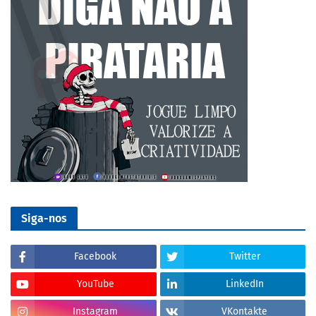
Siga-nos
Facebook
Twitter
YouTube
LinkedIn
Instagram
VKontakte