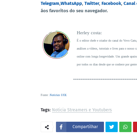
Telegram
,
WhatsApp
,
Twitter
,
Facebook
,
Canal
ãos favoritos do seu navegador.
Herley costa:
É o editor chefe e criador do canal do Vovo Gatu
análises a vídeos, tutoriais e lives para o noss
online com longa longevidade. Um grande apaixon
por todos os dias desde que se conhece por gente
----------------------------------
Fonte
:
Noticias UOL
Tags:
Noticia Streamers e Youtubers
Compartilhar