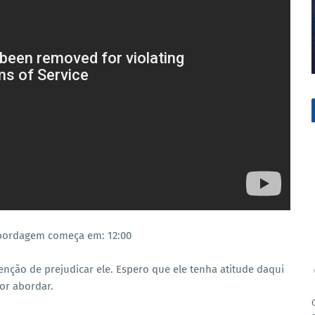
abordagem começa em: 12:00
enção de prejudicar ele. Espero que ele tenha atitude daqui
or abordar.