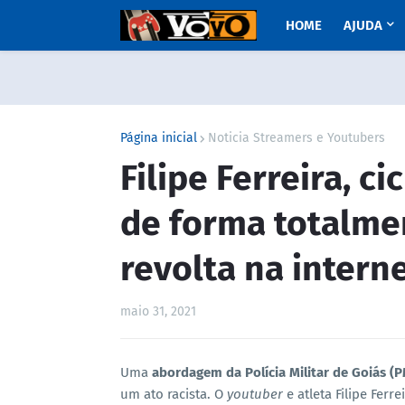
HOME
AJUDA
Página inicial
Noticia Streamers e Youtubers
Filipe Ferreira, c
de forma totalmen
revolta na intern
maio 31, 2021
Uma
abordagem da Polícia Militar de Goiás (
um ato racista. O
youtuber
e atleta Filipe Fer