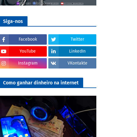
Siga-nos
Facebook
Twitter
YouTube
LinkedIn
Instagram
VKontakte
Como ganhar dinheiro na internet