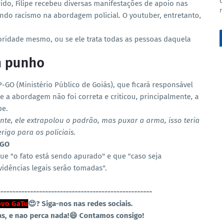
do, Filipe recebeu diversas manifestações de apoio nas
ndo racismo na abordagem policial. O youtuber, entretanto,
toridade mesmo, ou se ele trata todas as pessoas daquela
m punho
GO (Ministério Público de Goiás), que ficará responsável
e a abordagem não foi correta e criticou, principalmente, a
pe.
e, ele extrapolou o padrão, mas puxar a arma, isso teria
rigo para os policiais.
-GO
 que "o fato está sendo apurado" e que "caso seja
idências legais serão tomadas".
----------------------------------------------------
vo GaTu
😍?
Siga-nos nas redes sociais.
as, e nao perca nada!😄 Contamos consigo!