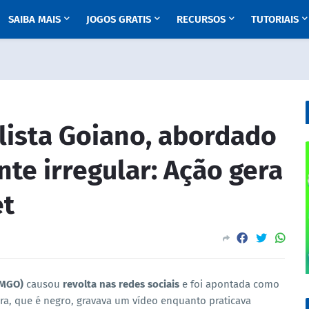
SAIBA MAIS
JOGOS GRATIS
RECURSOS
TUTORIAIS
iclista Goiano, abordado
te irregular: Ação gera
et
PMGO)
causou
revolta nas redes sociais
e foi apontada como
reira, que é negro, gravava um vídeo enquanto praticava