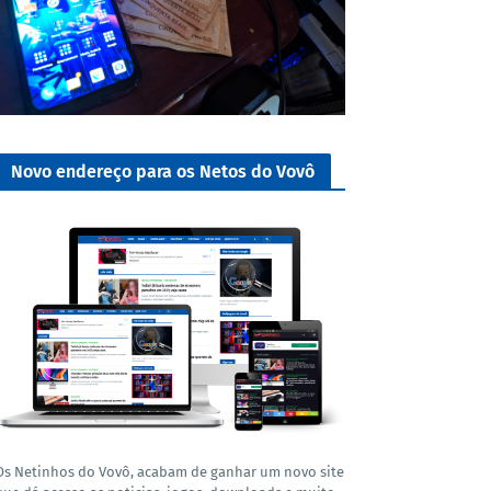
Novo endereço para os Netos do Vovô
Os Netinhos do Vovô, acabam de ganhar um novo site