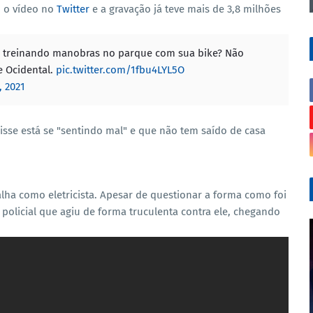
u o vídeo no
Twitter
e a gravação já teve mais de 3,8 milhões
er treinando manobras no parque com sua bike? Não
e Ocidental.
pic.twitter.com/1fbu4LYL5O
, 2021
disse está se "sentindo mal" e que não tem saído de casa
alha como eletricista. Apesar de questionar a forma como foi
o policial que agiu de forma truculenta contra ele, chegando