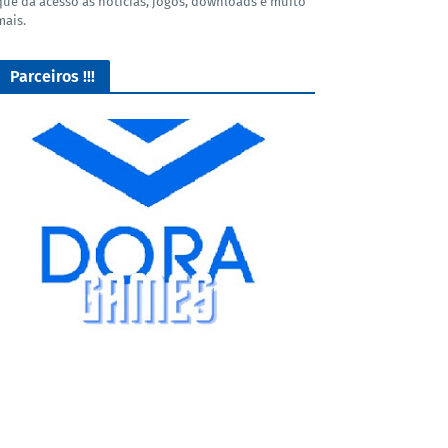
que dá acesso as noticias, jogos, downloads e muito
mais.
Parceiros !!!
GROFR - Grupamento de Radio Os Feras da Rodagem