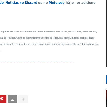
 de
Noticias no Discord
ou no
Pinterest
, há, e nos adicione
, supervisiona todos os conteúdos publicados diariamente, mas faz um pouco de tudo, desde notícias,
o canal do Youtube. Gosta de experimentar todo o tipo de jogos, mas prefere, mundos abertos e jogos
ado por vídeo games e filmes desde criança, nunca deixou de jogar ou assistir um filme praticamente
.
----------------------------------------------------