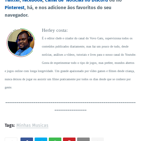
Pinterest
, há, e nos adicione ãos favoritos do seu
navegador.
Herley costa:
É o editor chefe e criador do canal do Vovo Gatu, supervisiona todos os
conteúdos publicados diariamente, mas faz um pouco de tudo, desde
notícias, análises a vídeos, tutoriais e lives para o nosso canal do Youtube.
Gosta de experimentar todo o tipo de jogos, mas prefere, mundos abertos
e jogos online com longa longevidade. Um grande apaixonado por vídeo games e filmes desde criança,
nunca deixou de jogar ou assistir um filme praticamente por todos os dias desde que se conhece por
gente.
----------------------------------
-----------------------------------
-----------------
Tags:
Minhas Musicas