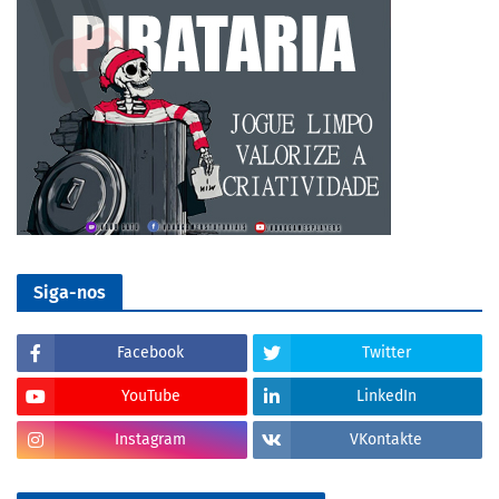
Siga-nos
Facebook
Twitter
YouTube
LinkedIn
Instagram
VKontakte