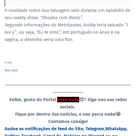
A novidade sobre sua tatuagem veio durante um episódio de
seu reality show,
“Ilhados com Beats”.
Segundo informações do
Metrópoles
, Anitta teria tatuado
“I
luv u”
, ou seja,
“Eu te amo”,
em português no ânus e na
vagina, o desenho seria uma flor.
Fonte
:
Vovo GaTu
----------------------------------
-----------------------------------
-----------------
Enfim, gosta do Portal
Vovo GaTu
😍?
Siga-nos nas redes
sociais.
Fique por dentro das noticias, e nao perca nada!😄
Contamos consigo!
Assine as notificações de Feed do Site
,
Telegram
,
WhatsApp
,
Twitter
,
Facebook
,
Canal de Noticias no Discord
ou no