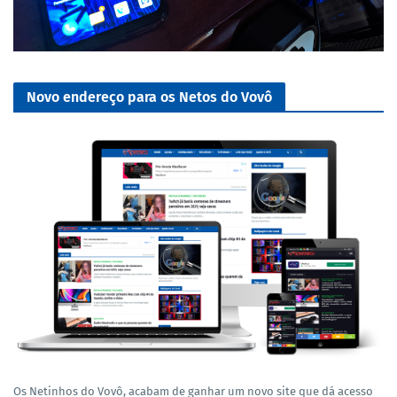
Novo endereço para os Netos do Vovô
Os Netinhos do Vovô, acabam de ganhar um novo site que dá acesso