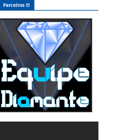
Parceiros !!!
O Melhor lugar para adquirir seus mods para o Euro Truck
Simulator 2!
4/5