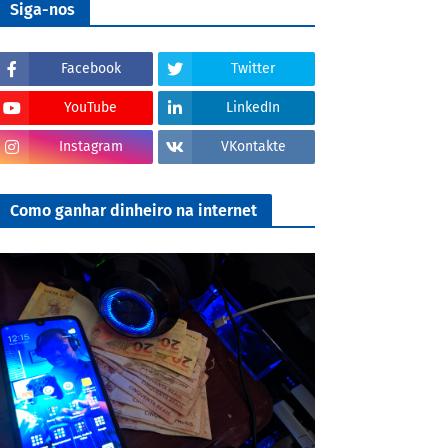
Siga-nos
Facebook
Twitter
YouTube
LinkedIn
Instagram
VKontakte
Como ganhar dinheiro na internet