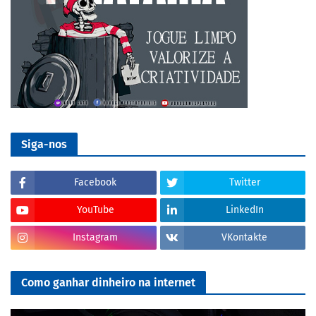
Siga-nos
Facebook
Twitter
YouTube
LinkedIn
Instagram
VKontakte
Como ganhar dinheiro na internet