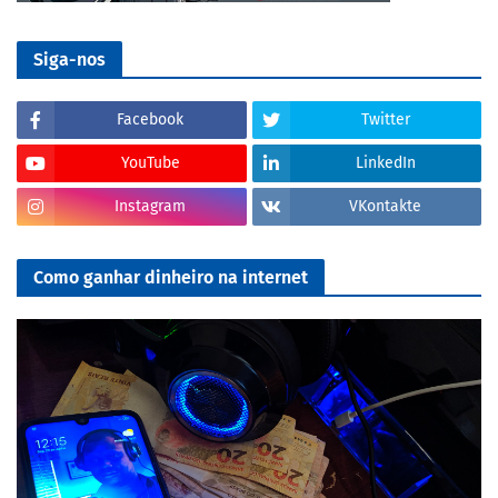
Siga-nos
Facebook
Twitter
YouTube
LinkedIn
Instagram
VKontakte
Como ganhar dinheiro na internet