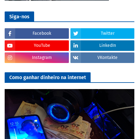
Siga-nos
Facebook
Twitter
YouTube
LinkedIn
Instagram
VKontakte
Como ganhar dinheiro na internet