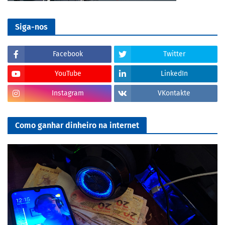
Siga-nos
Facebook
Twitter
YouTube
LinkedIn
Instagram
VKontakte
Como ganhar dinheiro na internet