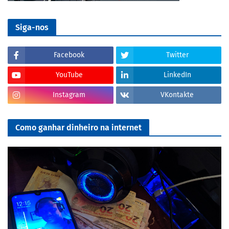
Siga-nos
Facebook
Twitter
YouTube
LinkedIn
Instagram
VKontakte
Como ganhar dinheiro na internet