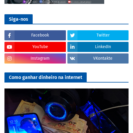
Siga-nos
Facebook
Twitter
YouTube
LinkedIn
Instagram
VKontakte
Como ganhar dinheiro na internet