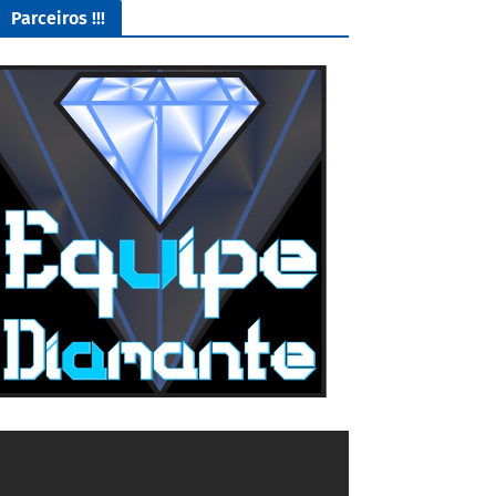
Parceiros !!!
O Melhor lugar para adquirir seus mods para o Euro Truck
Simulator 2!
4/5