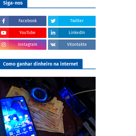
Siga-nos
Facebook
Twitter
YouTube
LinkedIn
Instagram
VKontakte
Como ganhar dinheiro na internet