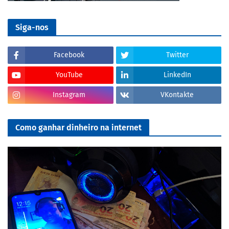
Siga-nos
Facebook
Twitter
YouTube
LinkedIn
Instagram
VKontakte
Como ganhar dinheiro na internet