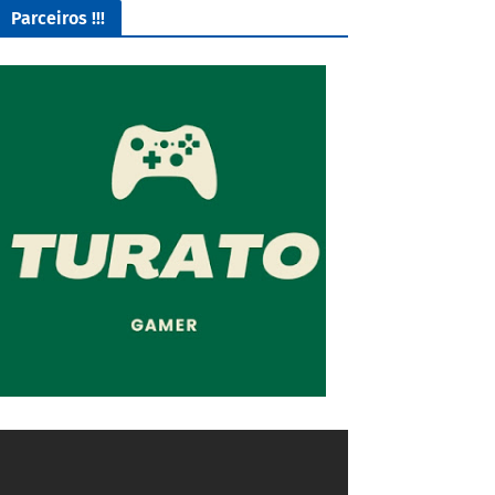
Parceiros !!!
O Melhor lugar para adquirir seus mods para o Euro Truck
Simulator 2!
4/5