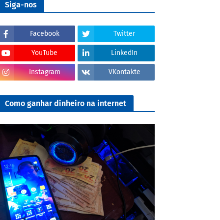
Siga-nos
Facebook
Twitter
YouTube
LinkedIn
Instagram
VKontakte
Como ganhar dinheiro na internet