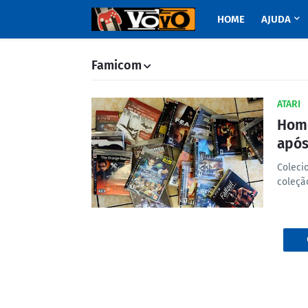
HOME
AJUDA
Famicom
ATARI
Home
após
Coleci
coleçã