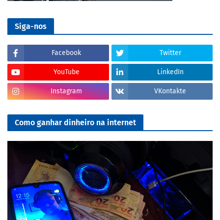
Siga-nos
Facebook
Twitter
YouTube
LinkedIn
Instagram
VKontakte
Como ganhar dinheiro na internet