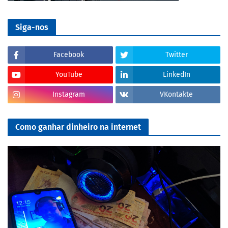
Siga-nos
Facebook
Twitter
YouTube
LinkedIn
Instagram
VKontakte
Como ganhar dinheiro na internet