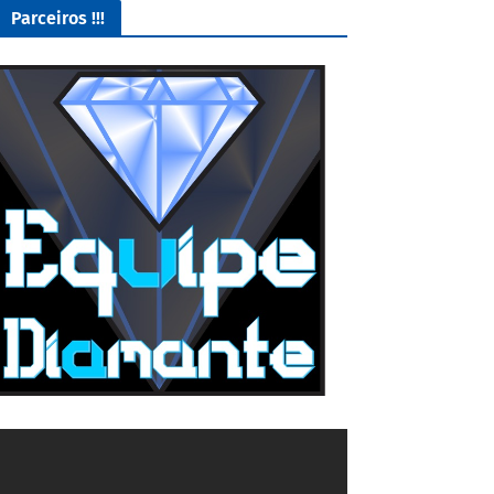
Parceiros !!!
O Melhor lugar para adquirir seus mods para o Euro Truck
Simulator 2!
4/5