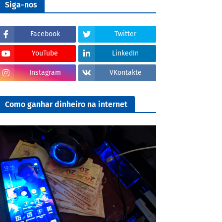
Siga-nos
Facebook
Twitter
YouTube
LinkedIn
Instagram
VKontakte
Como ganhar dinheiro na internet