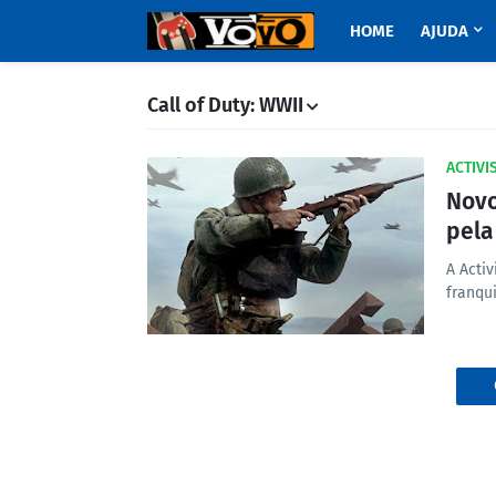
HOME
AJUDA
Call of Duty: WWII
ACTIVI
Novo
pel
A Activ
franqu