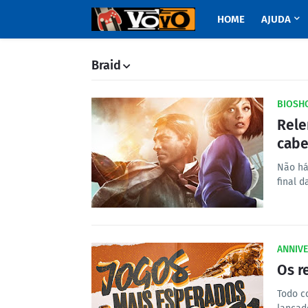
HOME
AJUDA
Braid
BIOSHO
Rele
cabe
Não há
final d
ANNIVE
Os r
Todo c