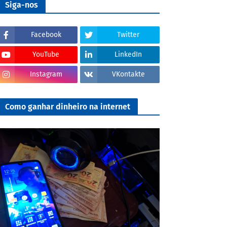
Siga-nos
Facebook
Twitter
YouTube
LinkedIn
Instagram
VKontakte
Como ganhar dinheiro na internet