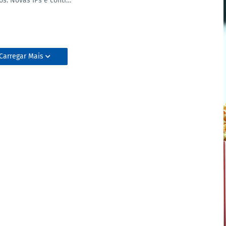
os. Novas IPs e conti…
Carregar Mais