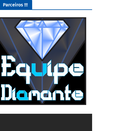
Parceiros !!!
O Melhor lugar para adquirir seus mods para o Euro Truck
Simulator 2!
4/5