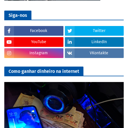
Siga-nos
Facebook
Twitter
YouTube
LinkedIn
Instagram
VKontakte
Como ganhar dinheiro na internet