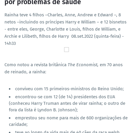
por problemas de saúde
Rainha teve 4 filhos –Charles, Anne, Andrew e Edward –, 8
netos –incluindo os príncipes Harry e William – e 12 bisnetos
- entre eles, George, Charlotte e Louis, filhos de William, e
Archie e Lilibeth, filhos de Harry
08.set.2022 (quinta-feira) -
14h33
Como notou a revista britânica
The Economist,
em 70 anos
de reinado, a rainha:
conviveu com 15 primeiros-ministros do Reino Unido;
encontrou-se com 12 (de 14) presidentes dos EUA
(conheceu Harry Truman antes de virar rainha; o outro de
fora da lista é Lyndon B. Johnson);
emprestou seu nome para mais de 600 organizações de
caridade;
teve ao longo da vida mais de 40 cães da raça welsh