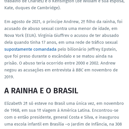
trabalho de Charles) e o Kensington (de William e sua esposa,
Kate, duques de Cambridge).
Em agosto de 2021, o príncipe Andrew, 2º filho da rainha, foi
acusado de abuso sexual contra uma menor de idade, em
Nova York (EUA). Virginia Giuffrev o acusou de ter abusado
dela quando tinha 17 anos, em uma rede de tráfico sexual
supostamente comandada
pelo bilionário Jeffrey Epstein,
que foi preso durante o escândalo e se matou ainda na
prisão. O abuso teria ocorrido entre 2000 e 2002. Andrew
negou as acusações em entrevista à
BBC
em novembro de
2019.
A RAINHA E O BRASIL
Elizabeth 2ª só esteve no Brasil uma única vez, em novembro
de 1968, em sua 1ª viagem à América Latina. Encontrou-se
com o então presidente, general Costa e Silva, e inaugurou
uma escola infantil em Brasília –o Jardim de Infância, na 308