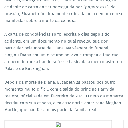
divórcio, em agosto de 1997, Diana morreu em um trágico
acidente de carro ao ser perseguida por
“paparazzis”
. Na
ocasião, Elizabeth foi duramente criticada pela demora em se
manifestar sobre a morte da ex-nora.
A carta de condolências só foi escrita 6 dias depois do
acidente, em um documento no qual revelou sua dor
particular pela morte de Diana. Na véspera do funeral,
elogiou Diana em um discurso ao vivo e rompeu a tradição
ao permitir que a bandeira fosse hasteada a meio mastro no
Palácio de Buckinghan.
Depois da morte de Diana, Elizabeth 2ª passou por outro
momento muito difícil, com a saída do príncipe Harry da
realeza, oficializada em fevereiro de 2021. O neto da monarca
decidiu com sua esposa, a ex-atriz norte-americana Meghan
Markle, que não faria mais parte da família real.