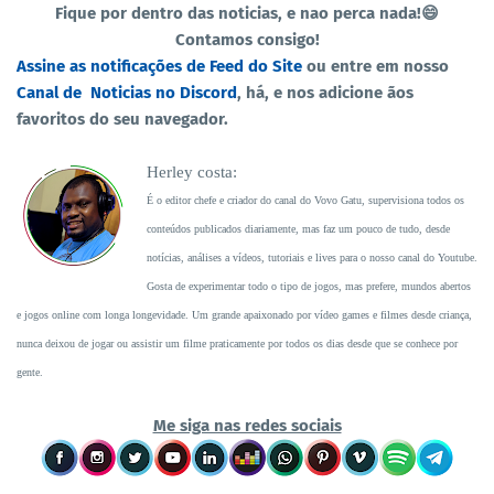
Fique por dentro das noticias, e nao perca nada!😄
Contamos consigo!
Assine as notificações de Feed do Site
ou entre em nosso
Canal de Noticias no Discord
, há, e nos adicione ãos
favoritos do seu navegador.
Herley costa:
É o editor chefe e criador do canal do Vovo Gatu, supervisiona todos os
conteúdos publicados diariamente, mas faz um pouco de tudo, desde
notícias, análises a vídeos, tutoriais e lives para o nosso canal do Youtube.
Gosta de experimentar todo o tipo de jogos, mas prefere, mundos abertos
e jogos online com longa longevidade. Um grande apaixonado por vídeo games e filmes desde criança,
nunca deixou de jogar ou assistir um filme praticamente por todos os dias desde que se conhece por
gente.
Me siga nas redes sociais