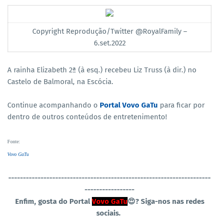
Copyright Reprodução/Twitter @RoyalFamily –
6.set.2022
A rainha Elizabeth 2ª (à esq.) recebeu Liz Truss (à dir.) no
Castelo de Balmoral, na Escócia.
Continue acompanhando o
Portal Vovo GaTu
para ficar por
dentro de outros conteúdos de entretenimento!
Fonte
:
Vovo GaTu
----------------------------------
-----------------------------------
-----------------
Enfim, gosta do Portal
Vovo GaTu
😍?
Siga-nos nas redes
sociais.