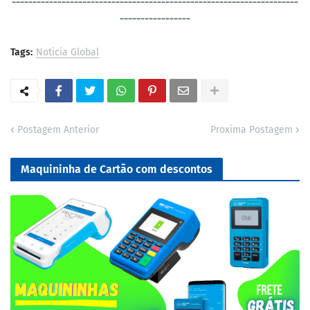
----------------------------------
-----------------------------------
-----------------
Tags:
Noticia Global
Postagem Anterior
Proxima Postagem
Maquininha de Cartão com descontos