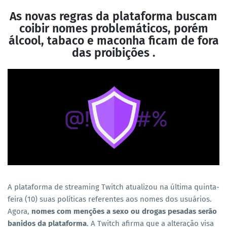
As novas regras da plataforma buscam
coibir nomes problemáticos, porém
álcool, tabaco e maconha ficam de fora
das proibições
.
A plataforma de streaming Twitch atualizou na última quinta-
feira (10) suas políticas referentes aos nomes dos usuários.
Agora,
nomes com menções a sexo ou drogas pesadas serão
banidos da plataforma
. A Twitch afirma que a alteração visa