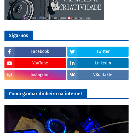
Siga-nos
Facebook
Twitter
YouTube
LinkedIn
Instagram
VKontakte
Como ganhar dinheiro na internet