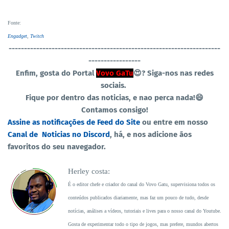
Fonte
:
Engadget
,
Twitch
----------------------------------
-----------------------------------
-----------------
Enfim, gosta do Portal
Vovo GaTu
😍?
Siga-nos nas redes
sociais.
Fique por dentro das noticias, e nao perca nada!😄
Contamos consigo!
Assine as notificações de Feed do Site
ou entre em nosso
Canal de Noticias no Discord
, há, e nos adicione ãos
favoritos do seu navegador.
Herley costa:
É o editor chefe e criador do canal do Vovo Gatu, supervisiona todos os
conteúdos publicados diariamente, mas faz um pouco de tudo, desde
notícias, análises a vídeos, tutoriais e lives para o nosso canal do Youtube.
Gosta de experimentar todo o tipo de jogos, mas prefere, mundos abertos