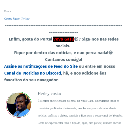
Fonte
:
Games Radar
,
Twitter
----------------------------------
-----------------------------------
-----------------
Enfim, gosta do Portal
Vovo GaTu
😍?
Siga-nos nas redes
sociais.
Fique por dentro das noticias, e nao perca nada!😄
Contamos consigo!
Assine as notificações de Feed do Site
ou entre em nosso
Canal de Noticias no Discord
, há, e nos adicione ãos
favoritos do seu navegador.
Herley costa:
É o editor chefe e criador do canal do Vovo Gatu, supervisiona todos os
conteúdos publicados diariamente, mas faz um pouco de tudo, desde
notícias, análises a vídeos, tutoriais e lives para o nosso canal do Youtube.
Gosta de experimentar todo o tipo de jogos, mas prefere, mundos abertos