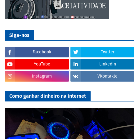
Siga-nos
Facebook
Twitter
YouTube
LinkedIn
Instagram
VKontakte
Como ganhar dinheiro na internet