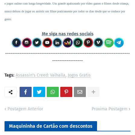
e jogos online com longa longevidade. Um grande apaixonado por vídeo games e filmes desde criança,
nunca deixou de jogar ou assistir um filme praticamente por todos os dias desde que se conhece por
gente.
Me siga nas redes sociais
----------------------------------
-----------------------------------
-----------------
Tags:
Assassin's Creed: Valhalla
Jogos Gratis
Postagem Anterior
Proxima Postagem
Maquininha de Cartão com descontos