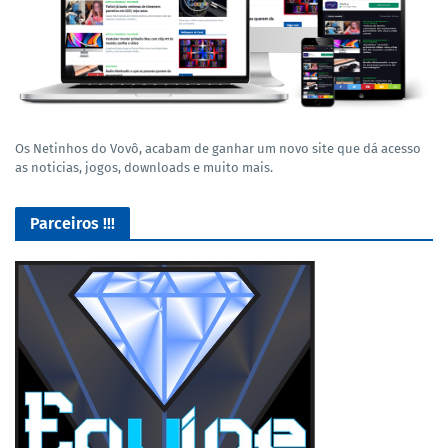
Os Netinhos do Vovô, acabam de ganhar um novo site que dá acesso
as noticias, jogos, downloads e muito mais.
Parceiros !!!
O Melhor lugar para adquirir seus mods para o Euro Truck
Simulator 2!