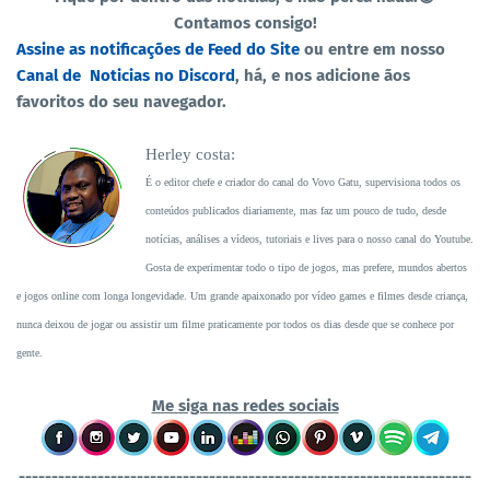
Contamos consigo!
Assine as notificações de Feed do Site
ou entre em nosso
Canal de Noticias no Discord
, há, e nos adicione ãos
favoritos do seu navegador.
Herley costa:
É o editor chefe e criador do canal do Vovo Gatu, supervisiona todos os
conteúdos publicados diariamente, mas faz um pouco de tudo, desde
notícias, análises a vídeos, tutoriais e lives para o nosso canal do Youtube.
Gosta de experimentar todo o tipo de jogos, mas prefere, mundos abertos
e jogos online com longa longevidade. Um grande apaixonado por vídeo games e filmes desde criança,
nunca deixou de jogar ou assistir um filme praticamente por todos os dias desde que se conhece por
gente.
Me siga nas redes sociais
----------------------------------
-----------------------------------