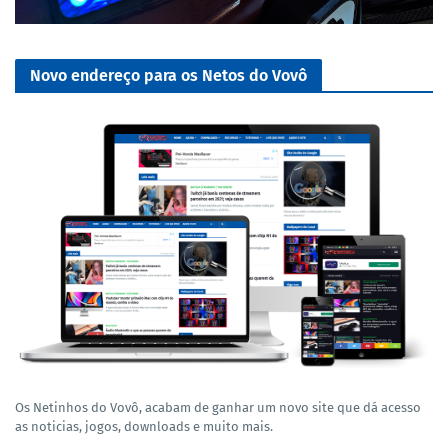
Novo endereço para os Netos do Vovô
Os Netinhos do Vovô, acabam de ganhar um novo site que dá acesso
as noticias, jogos, downloads e muito mais.