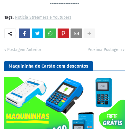
-----------------
Tags:
Noticia Streamers e Youtubers
Postagem Anterior
Proxima Postagem
Maquininha de Cartão com descontos