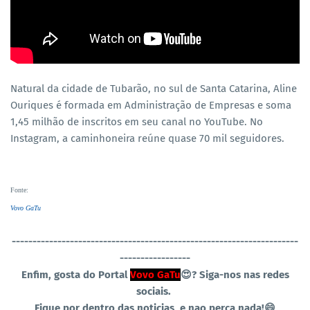
Natural da cidade de Tubarão, no sul de Santa Catarina, Aline
Ouriques é formada em Administração de Empresas e soma
1,45 milhão de inscritos em seu canal no YouTube. No
Instagram, a caminhoneira reúne quase 70 mil seguidores.
Fonte
:
Vovo GaTu
----------------------------------
-----------------------------------
-----------------
Enfim, gosta do Portal
Vovo GaTu
😍?
Siga-nos nas redes
sociais.
Fique por dentro das noticias, e nao perca nada!😄