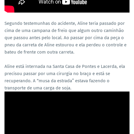
Segundo testemunhas do acidente, Aline teria passado por
cima de uma campana de freio que algum outro caminhão
que passou antes pelo local. Ao passar por cima da peça o
pneu da carreta de Aline estourou e ela perdeu o controle e
bateu de frente com outra carreta.
Aline está internada na Santa Casa de Pontes e Lacerda, ela
precisou passar por uma cirurgia no braço e está se
recuperando. A “musa da estrada” estava fazendo o
transporte de uma carga de soja.