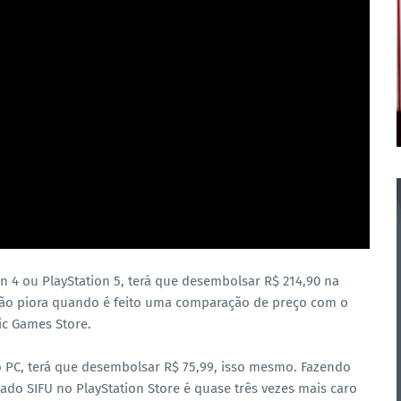
n 4 ou PlayStation 5, terá que desembolsar R$ 214,90 na
ção piora quando é feito uma comparação de preço com o
ic Games Store.
 PC, terá que desembolsar R$ 75,99, isso mesmo. Fazendo
do SIFU no PlayStation Store é quase três vezes mais caro