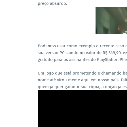
preço absurdo.
Podemos usar como exemplo o recente caso 
sua versão PC saindo no valor de R$ 349,90, i
gratuito para os assinantes do PlayStation Plu
Um jogo que está prometendo e chamando ba
nome até virou meme aqui em nosso país. Fal
quem já quer garantir sua cópia, a opção já es