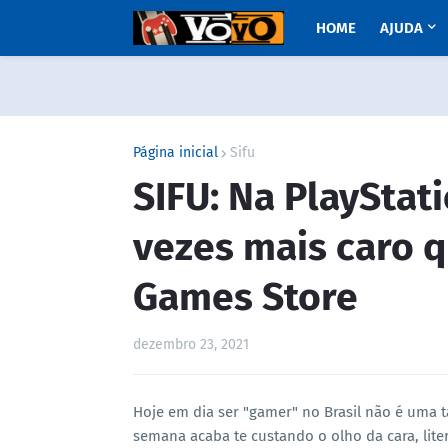
HOME
AJUDA
Página inicial
Sifu
SIFU: Na PlayStat
vezes mais caro q
Games Store
dezembro 23, 2021
Hoje em dia ser "gamer" no Brasil não é uma t
semana acaba te custando o olho da cara, lit