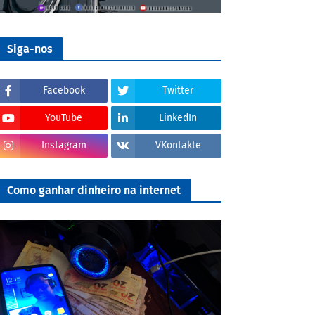
Siga-nos
Facebook
Twitter
YouTube
LinkedIn
Instagram
VKontakte
Como ganhar dinheiro na internet