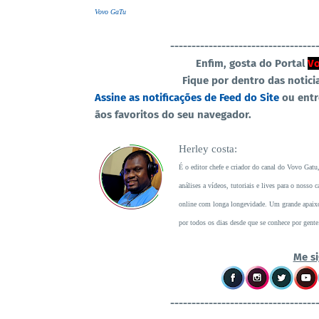
Vovo GaTu
----------------------------------
Enfim, gosta do Portal
Vo
Fique por dentro das notici
Assine as notificações de Feed do Site
ou ent
ãos favoritos do seu navegador.
Herley costa:
É o editor chefe e criador do canal do Vovo Gatu
análises a vídeos, tutoriais e lives para o noss
online com longa longevidade. Um grande apaixon
por todos os dias desde que se conhece por gente
Me si
----------------------------------