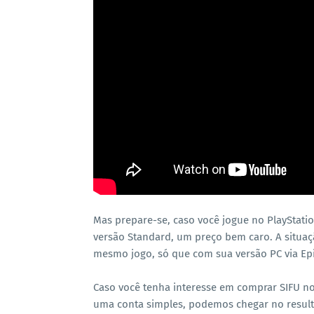
Mas prepare-se, caso você jogue no PlayStatio
versão Standard, um preço bem caro. A situa
mesmo jogo, só que com sua versão PC via Ep
Caso você tenha interesse em comprar SIFU no
uma conta simples, podemos chegar no resulta