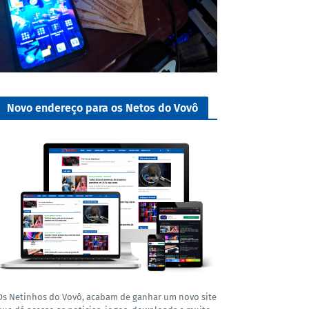
Novo endereço para os Netos do Vovô
Os Netinhos do Vovô, acabam de ganhar um novo site