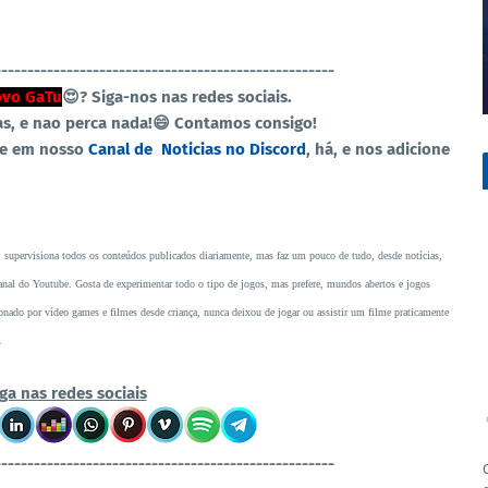
----------------------------------------------------
vo GaTu
😍?
Siga-nos nas redes sociais.
as, e nao perca nada!😄 Contamos consigo!
re em nosso
Canal de Noticias no Discord
, há, e nos adicione
, supervisiona todos os conteúdos publicados diariamente, mas faz um pouco de tudo, desde notícias,
o canal do Youtube. Gosta de experimentar todo o tipo de jogos, mas prefere, mundos abertos e jogos
ado por vídeo games e filmes desde criança, nunca deixou de jogar ou assistir um filme praticamente
.
ga nas redes sociais
----------------------------------------------------