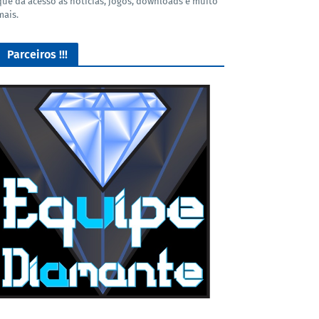
que dá acesso as noticias, jogos, downloads e muito
mais.
Parceiros !!!
Lives de Gameplay no Facebook Gaming e muito mais