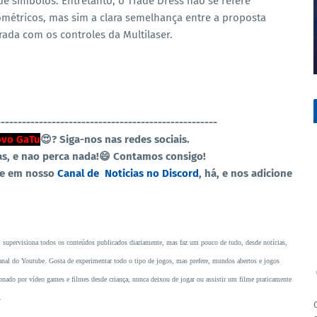
de símbolos. Entretanto, o Trade Dress não se refere
métricos, mas sim a clara semelhança entre a proposta
ada com os controles da Multilaser.
----------------------------------------------------
vo GaTu
😍?
Siga-nos nas redes sociais.
as, e nao perca nada!😄 Contamos consigo!
re em nosso
Canal de Noticias no Discord
, há, e nos adicione
, supervisiona todos os conteúdos publicados diariamente, mas faz um pouco de tudo, desde notícias,
o canal do Youtube. Gosta de experimentar todo o tipo de jogos, mas prefere, mundos abertos e jogos
ado por vídeo games e filmes desde criança, nunca deixou de jogar ou assistir um filme praticamente
.