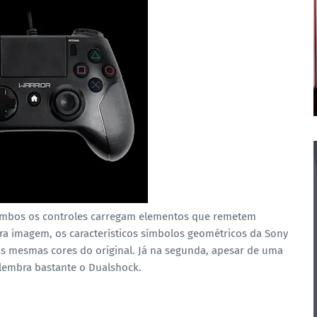
mbos os controles carregam elementos que remetem
ra imagem, os característicos símbolos geométricos da Sony
s mesmas cores do original. Já na segunda, apesar de uma
 lembra bastante o Dualshock.