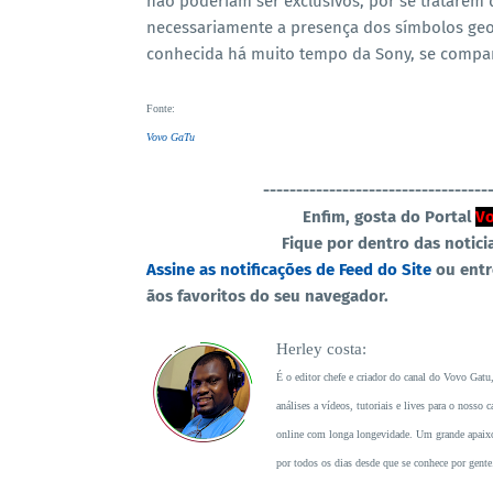
não poderiam ser exclusivos, por se tratarem 
necessariamente a presença dos símbolos geo
conhecida há muito tempo da Sony, se compar
Fonte
:
Vovo GaTu
----------------------------------
Enfim, gosta do Portal
Vo
Fique por dentro das notici
Assine as notificações de Feed do Site
ou ent
ãos favoritos do seu navegador.
Herley costa:
É o editor chefe e criador do canal do Vovo Gatu
análises a vídeos, tutoriais e lives para o noss
online com longa longevidade. Um grande apaixon
por todos os dias desde que se conhece por gente