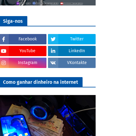
Siga-nos
Facebook
Twitter
YouTube
LinkedIn
Instagram
VKontakte
Como ganhar dinheiro na internet