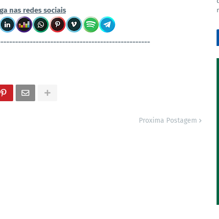
ga nas redes sociais
----------------------------------------------------
Proxima Postagem