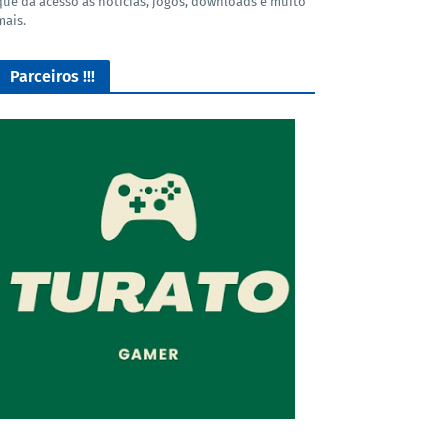
que dá acesso as noticias, jogos, downloads e muito
mais.
Parceiros !!!
O Melhor lugar para adquirir seus mods para o Euro Truck
Simulator 2!