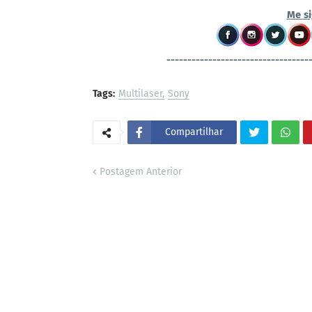
Me si
----------------------------------
Tags:
Multilaser
Sony
Compartilhar
Postagem Anterior