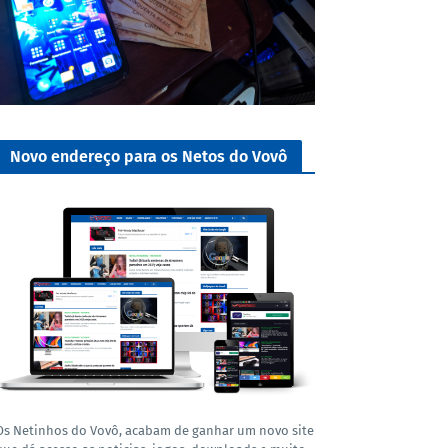
Novo endereço para os Netos do Vovô
Os Netinhos do Vovô, acabam de ganhar um novo site