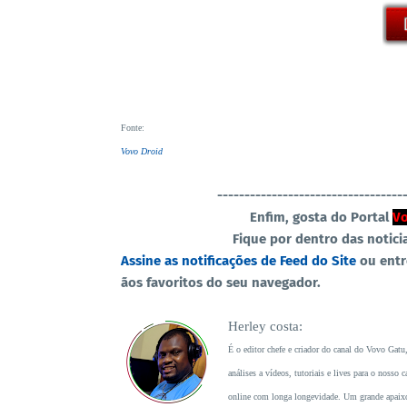
Fonte
:
Vovo Droid
----------------------------------
Enfim, gosta do Portal
Vo
Fique por dentro das notici
Assine as notificações de Feed do Site
ou ent
ãos favoritos do seu navegador.
Herley costa:
É o editor chefe e criador do canal do Vovo Gatu
análises a vídeos, tutoriais e lives para o noss
online com longa longevidade. Um grande apaixon