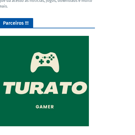
que dá acesso as noticias, jogos, downloads e muito
mais.
Parceiros !!!
O Melhor lugar para adquirir seus mods para o Euro Truck
Simulator 2!