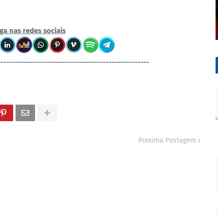
.
ga nas redes sociais
----------------------------------------------------
Proxima Postagem