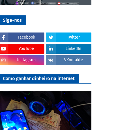
Siga-nos
Facebook
Twitter
YouTube
LinkedIn
Instagram
VKontakte
Como ganhar dinheiro na internet