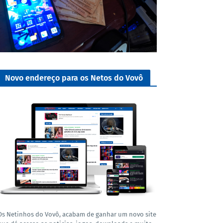
Novo endereço para os Netos do Vovô
Os Netinhos do Vovô, acabam de ganhar um novo site