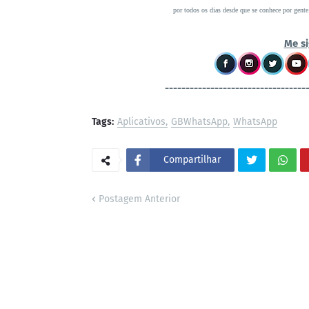
por todos os dias desde que se conhece por gente
Me si
----------------------------------
Tags:
Aplicativos
GBWhatsApp
WhatsApp
Compartilhar
Postagem Anterior