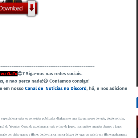
----------------------------------------------------
vo GaTu
😍?
Siga-nos nas redes sociais.
as, e nao perca nada!😄 Contamos consigo!
re em nosso
Canal de Noticias no Discord
, há, e nos adicione
, supervisiona todos os conteúdos publicados diariamente, mas faz um pouco de tudo, desde notícias,
o canal do Youtube. Gosta de experimentar todo o tipo de jogos, mas prefere, mundos abertos e jogos
ado por vídeo games e filmes desde criança, nunca deixou de jogar ou assistir um filme praticamente