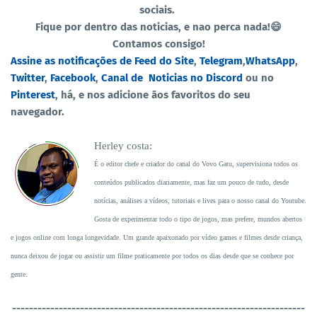
sociais.
Fique por dentro das noticias, e nao perca nada!😄
Contamos consigo!
Assine as notificações de Feed do Site
,
Telegram
,
WhatsApp
,
Twitter
,
Facebook
,
Canal de Noticias no Discord
ou no
Pinterest
, há, e nos adicione ãos favoritos do seu
navegador.
Herley costa:
É o editor chefe e criador do canal do Vovo Gatu, supervisiona todos os
conteúdos publicados diariamente, mas faz um pouco de tudo, desde
notícias, análises a vídeos, tutoriais e lives para o nosso canal do Youtube.
Gosta de experimentar todo o tipo de jogos, mas prefere, mundos abertos
e jogos online com longa longevidade. Um grande apaixonado por vídeo games e filmes desde criança,
nunca deixou de jogar ou assistir um filme praticamente por todos os dias desde que se conhece por
gente.
----------------------------------
-----------------------------------