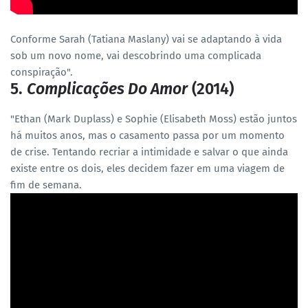
Conforme Sarah (Tatiana Maslany) vai se adaptando à vida
sob um novo nome, vai descobrindo uma complicada
conspiração".
5.
Complicações Do Amor
(2014)
"Ethan (Mark Duplass) e Sophie (Elisabeth Moss) estão juntos
há muitos anos, mas o casamento passa por um momento
de crise. Tentando recriar a intimidade e salvar o que ainda
existe entre os dois, eles decidem fazer em uma viagem de
fim de semana.