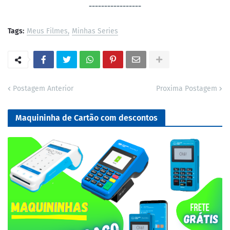
-----------------
Tags:
Meus Filmes
Minhas Series
Postagem Anterior
Proxima Postagem
Maquininha de Cartão com descontos