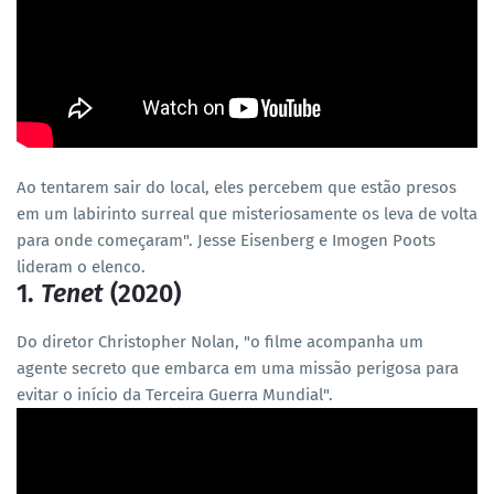
Ao tentarem sair do local, eles percebem que estão presos
em um labirinto surreal que misteriosamente os leva de volta
para onde começaram". Jesse Eisenberg e Imogen Poots
lideram o elenco.
1.
Tenet
(2020)
Do diretor Christopher Nolan, "o filme acompanha um
agente secreto que embarca em uma missão perigosa para
evitar o início da Terceira Guerra Mundial".