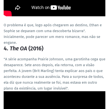
O problema é que, logo após chegarem ao destino, Ethan e
Sophie se deparam com uma descoberta bizarra".
Inicialmente, pode parecer um mero romance, mas não se
engane.
4.
The OA
(2016)
"A série acompanha Prairie Johnson, uma garotinha cega que
desaparece. Sete anos depois, ela retorna, com a visão
perfeita. A jovem (Brit Marling) tenta explicar aos pais o que
aconteceu durante a sua ausência. Para a surpresa de todos,
ela diz que nunca realmente se foi, mas estava em outro
plano da existência, um lugar invísivel".