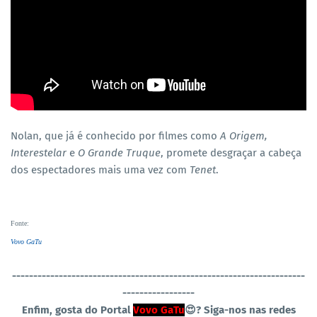
Nolan, que já é conhecido por filmes como
A Origem,
Interestelar
e
O Grande Truque
, promete desgraçar a cabeça
dos espectadores mais uma vez com
Tenet
.
Fonte
:
Vovo GaTu
----------------------------------
-----------------------------------
-----------------
Enfim, gosta do Portal
Vovo GaTu
😍?
Siga-nos nas redes