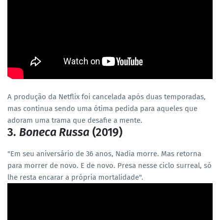
A produção da Netflix foi cancelada após duas temporadas,
mas continua sendo uma ótima pedida para aqueles que
adoram uma trama que desafie a mente.
3.
Boneca Russa
(2019)
"Em seu aniversário de 36 anos, Nadia morre. Mas retorna
para morrer de novo. E de novo. Presa nesse ciclo surreal, só
lhe resta encarar a própria mortalidade".