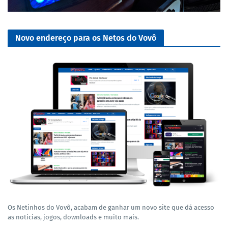
Novo endereço para os Netos do Vovô
Os Netinhos do Vovô, acabam de ganhar um novo site que dá acesso
as noticias, jogos, downloads e muito mais.