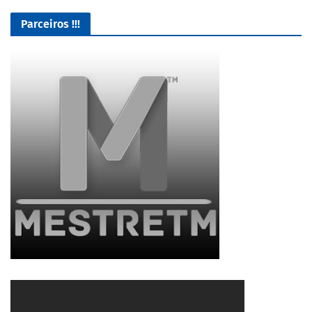
Parceiros !!!
Baixe jogos e varios programas 100% Seguros
2/5