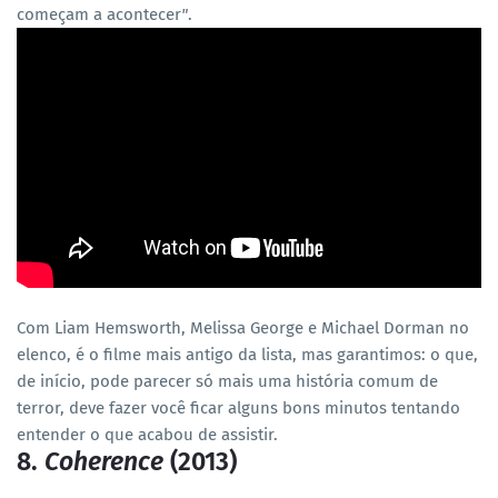
começam a acontecer
"
.
Com Liam Hemsworth, Melissa George e Michael Dorman no
elenco, é o filme mais antigo da lista, mas garantimos: o que,
de início, pode parecer só mais uma história comum de
terror, deve fazer você ficar alguns bons minutos tentando
entender o que acabou de assistir.
8.
Coherence
(2013)