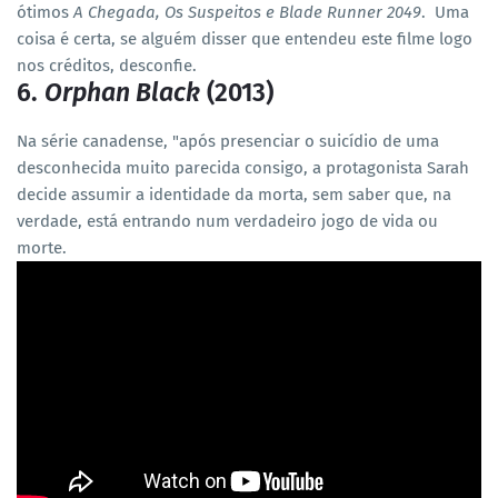
ótimos
A Chegada, Os Suspeitos e Blade Runner 2049
. Uma
coisa é certa, se alguém disser que entendeu este filme logo
nos créditos, desconfie.
6.
Orphan Black
(2013)
Na série canadense, "após presenciar o suicídio de uma
desconhecida muito parecida consigo, a protagonista Sarah
decide assumir a identidade da morta, sem saber que, na
verdade, está entrando num verdadeiro jogo de vida ou
morte.