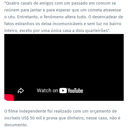
"Quatro casais de amigos com um passado em comum se
reúnem para jantar e para esperar que um cometa atravesse
o céu. Entretanto, o fenômeno altera tudo. O desencadear de
fatos estranhos os deixa incomunicáveis e sem luz no bairro
inteiro, exceto por uma única casa a dois quarteirões".
O filme independente foi realizado com um orçamento de
incríveis US$ 50 mil e prova que dinheiro, nesse caso, não é
documento.