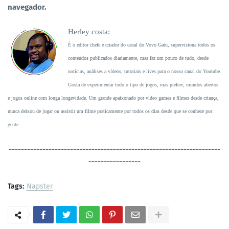
navegador.
Herley costa:
É o editor chefe e criador do canal do Vovo Gatu, supervisiona todos os
conteúdos publicados diariamente, mas faz um pouco de tudo, desde
notícias, análises a vídeos, tutoriais e lives para o nosso canal do Youtube.
Gosta de experimentar todo o tipo de jogos, mas prefere, mundos abertos
e jogos online com longa longevidade. Um grande apaixonado por vídeo games e filmes desde criança,
nunca deixou de jogar ou assistir um filme praticamente por todos os dias desde que se conhece por
gente.
----------------------------------
-----------------------------------
-----------------
Tags:
Napster