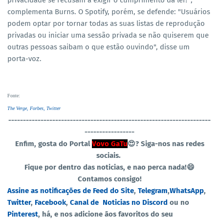
privacidade se recusam a exigir o cumprimento da lei?",
complementa Burns. O Spotify, porém, se defende: "Usuários
podem optar por tornar todas as suas listas de reprodução
privadas ou iniciar uma sessão privada se não quiserem que
outras pessoas saibam o que estão ouvindo", disse um
porta-voz.
Fonte
:
The Verge,
Forbes,
Twitter
----------------------------------
-----------------------------------
-----------------
Enfim, gosta do Portal
Vovo GaTu
😍?
Siga-nos nas redes
sociais.
Fique por dentro das noticias, e nao perca nada!😄
Contamos consigo!
Assine as notificações de Feed do Site
,
Telegram
,
WhatsApp
,
Twitter
,
Facebook
,
Canal de Noticias no Discord
ou no
Pinterest
, há, e nos adicione ãos favoritos do seu