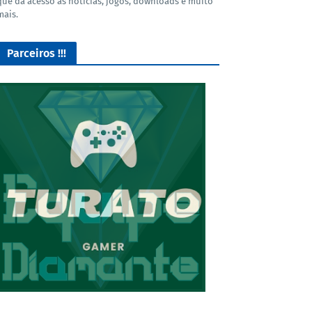
que dá acesso as noticias, jogos, downloads e muito
mais.
Parceiros !!!
O Melhor lugar para adquirir seus mods para o Euro Truck
Simulator 2!