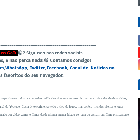
----------------------------------------------------
vo GaTu
😍?
Siga-nos nas redes sociais.
as, e nao perca nada!😄 Contamos consigo!
am
,
WhatsApp
,
Twitter
,
Facebook
,
Canal de Noticias no
os favoritos do seu navegador.
, supervisiona todos os conteúdos publicados diariamente, mas faz um pouco de tudo, desde notícias,
o canal do Youtube. Gosta de experimentar todo o tipo de jogos, mas prefere, mundos abertos e jogos
ado por vídeo games e filmes desde criança, nunca deixou de jogar ou assistir um filme praticamente
.
----------------------------------------------------