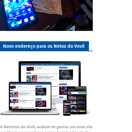
Novo endereço para os Netos do Vovô
Os Netinhos do Vovô, acabam de ganhar um novo site