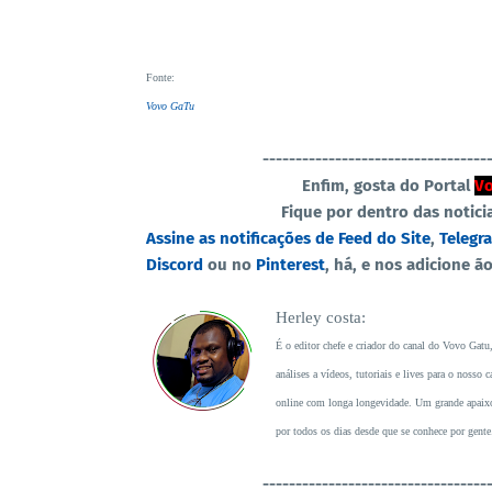
Fonte
:
Vovo GaTu
----------------------------------
Enfim, gosta do Portal
Vo
Fique por dentro das notici
Assine as notificações de Feed do Site
,
Telegr
Discord
ou no
Pinterest
, há, e nos adicione ã
Herley costa:
É o editor chefe e criador do canal do Vovo Gatu
análises a vídeos, tutoriais e lives para o noss
online com longa longevidade. Um grande apaixon
por todos os dias desde que se conhece por gente
----------------------------------