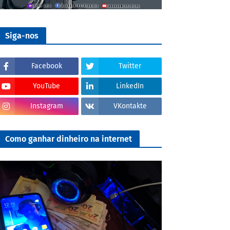
Siga-nos
Facebook
Twitter
YouTube
LinkedIn
Instagram
VKontakte
Como ganhar dinheiro na internet