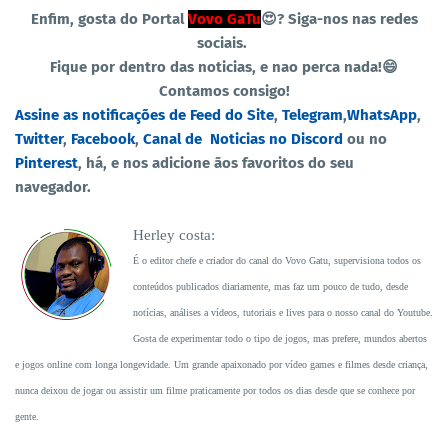
Enfim, gosta do Portal
Vovo GaTu
😍?
Siga-nos nas redes
sociais.
Fique por dentro das noticias, e nao perca nada!😄
Contamos consigo!
Assine as notificações de Feed do Site
,
Telegram
,
WhatsApp
,
Twitter
,
Facebook
,
Canal de Noticias no Discord
ou no
Pinterest
, há, e nos adicione ãos favoritos do seu
navegador.
Herley costa:
É o editor chefe e criador do canal do Vovo Gatu, supervisiona todos os
conteúdos publicados diariamente, mas faz um pouco de tudo, desde
notícias, análises a vídeos, tutoriais e lives para o nosso canal do Youtube.
Gosta de experimentar todo o tipo de jogos, mas prefere, mundos abertos
e jogos online com longa longevidade. Um grande apaixonado por vídeo games e filmes desde criança,
nunca deixou de jogar ou assistir um filme praticamente por todos os dias desde que se conhece por
gente.