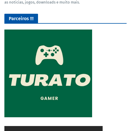
as noticias, jogos, downloads e muito mais.
Parceiros !!!
O Melhor lugar para adquirir seus mods para o Euro Truck
Simulator 2!
4/5