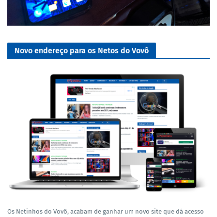
Novo endereço para os Netos do Vovô
Os Netinhos do Vovô, acabam de ganhar um novo site que dá acesso