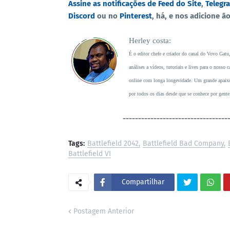
Assine as notificações de Feed do Site
,
Telegr
Discord
ou no
Pinterest
, há, e nos adicione ã
Herley costa:
É o editor chefe e criador do canal do Vovo Gatu
análises a vídeos, tutoriais e lives para o noss
online com longa longevidade. Um grande apaixon
por todos os dias desde que se conhece por gente
----------------------------------
Tags:
Battlefield 2042
Battlefield Bad Company
Battlefield VI
Compartilhar
Postagem Anterior