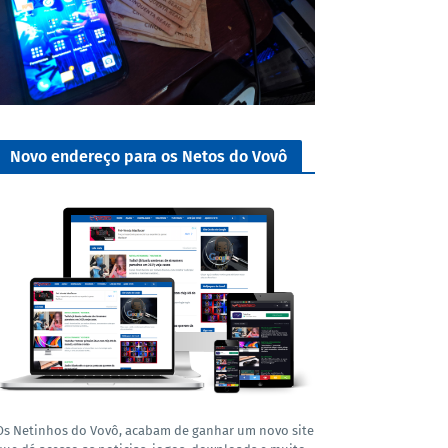
Novo endereço para os Netos do Vovô
Os Netinhos do Vovô, acabam de ganhar um novo site