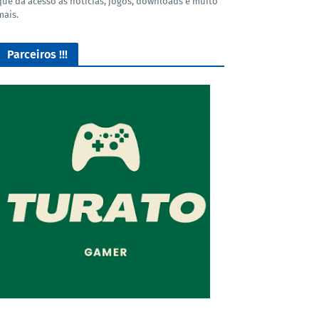
que dá acesso as noticias, jogos, downloads e muito
mais.
Parceiros !!!
Lives de Gameplay no Facebook Gaming e muito mais