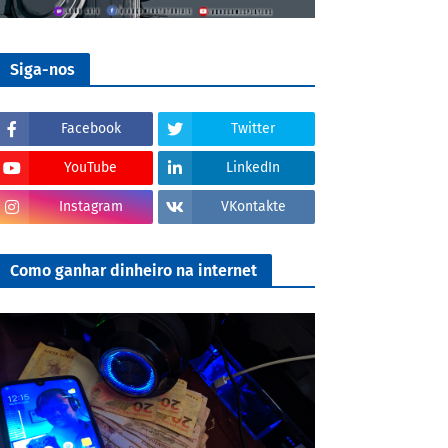
Siga-nos
Facebook
Twitter
YouTube
LinkedIn
Instagram
VKontakte
Como ganhar dinheiro na internet