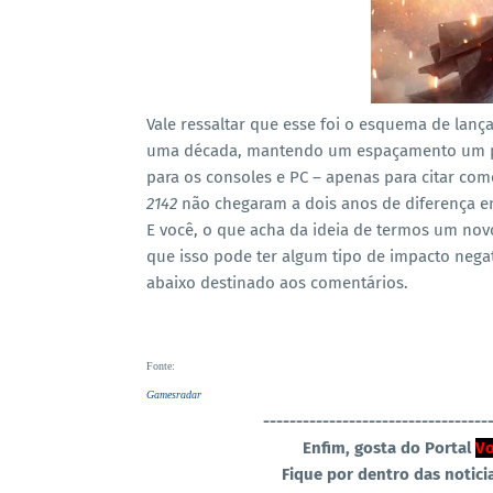
Vale ressaltar que esse foi o esquema de la
uma década, mantendo um espaçamento um po
para os consoles e PC – apenas para citar co
2142
não chegaram a dois anos de diferença en
E você, o que acha da ideia de termos um no
que isso pode ter algum tipo de impacto neg
abaixo destinado aos comentários.
Fonte
:
Gamesradar
----------------------------------
Enfim, gosta do Portal
Vo
Fique por dentro das notici