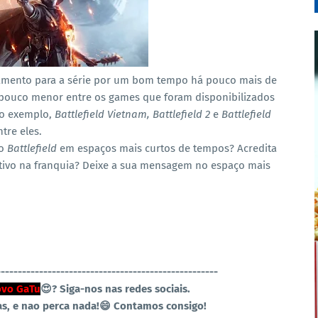
nçamento para a série por um bom tempo há pouco mais de
uco menor entre os games que foram disponibilizados
mo exemplo,
Battlefield Vietnam, Battlefield 2
e
Battlefield
tre eles.
vo
Battlefield
em espaços mais curtos de tempos? Acredita
ativo na franquia? Deixe a sua mensagem no espaço mais
----------------------------------------------------
vo GaTu
😍?
Siga-nos nas redes sociais.
as, e nao perca nada!😄 Contamos consigo!