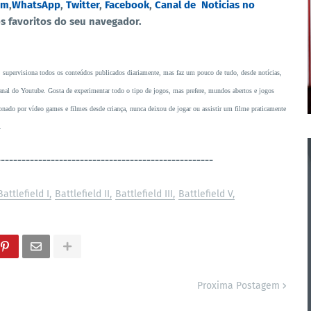
am
,
WhatsApp
,
Twitter
,
Facebook
,
Canal de Noticias no
os favoritos do seu navegador.
, supervisiona todos os conteúdos publicados diariamente, mas faz um pouco de tudo, desde notícias,
o canal do Youtube. Gosta de experimentar todo o tipo de jogos, mas prefere, mundos abertos e jogos
ado por vídeo games e filmes desde criança, nunca deixou de jogar ou assistir um filme praticamente
.
----------------------------------------------------
Battlefield I
Battlefield II
Battlefield III
Battlefield V
Proxima Postagem