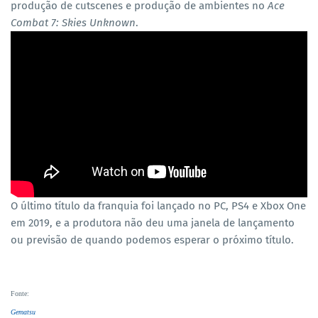
produção de cutscenes e produção de ambientes no
Ace
Combat 7: Skies Unknown
.
O último título da franquia foi lançado no PC, PS4 e Xbox One
em 2019, e a produtora não deu uma janela de lançamento
ou previsão de quando podemos esperar o próximo título.
Fonte
:
Gematsu