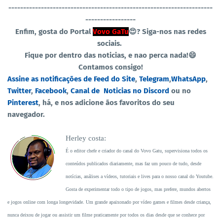
----------------------------------
-----------------------------------
-----------------
Enfim, gosta do Portal
Vovo GaTu
😍?
Siga-nos nas redes
sociais.
Fique por dentro das noticias, e nao perca nada!😄
Contamos consigo!
Assine as notificações de Feed do Site
,
Telegram
,
WhatsApp
,
Twitter
,
Facebook
,
Canal de Noticias no Discord
ou no
Pinterest
, há, e nos adicione ãos favoritos do seu
navegador.
Herley costa:
É o editor chefe e criador do canal do Vovo Gatu, supervisiona todos os
conteúdos publicados diariamente, mas faz um pouco de tudo, desde
notícias, análises a vídeos, tutoriais e lives para o nosso canal do Youtube.
Gosta de experimentar todo o tipo de jogos, mas prefere, mundos abertos
e jogos online com longa longevidade. Um grande apaixonado por vídeo games e filmes desde criança,
nunca deixou de jogar ou assistir um filme praticamente por todos os dias desde que se conhece por