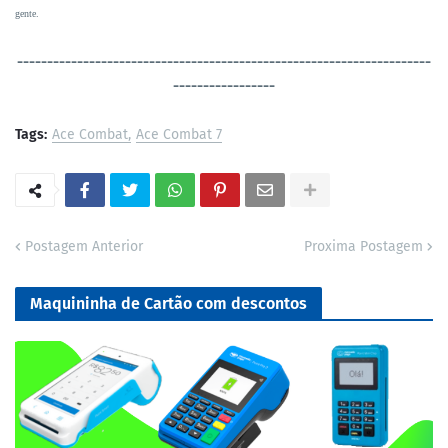
gente.
----------------------------------
-----------------------------------
-----------------
Tags:
Ace Combat
Ace Combat 7
Postagem Anterior
Proxima Postagem
Maquininha de Cartão com descontos