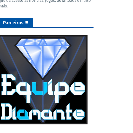
que dá acesso as noticias, jogos, downloads e muito
mais.
Parceiros !!!
O Melhor lugar para adquirir seus mods para o Euro Truck
Simulator 2!