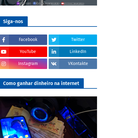
Siga-nos
Facebook
Twitter
YouTube
LinkedIn
Instagram
VKontakte
Como ganhar dinheiro na internet