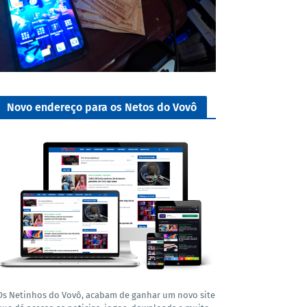
Novo endereço para os Netos do Vovô
Os Netinhos do Vovô, acabam de ganhar um novo site