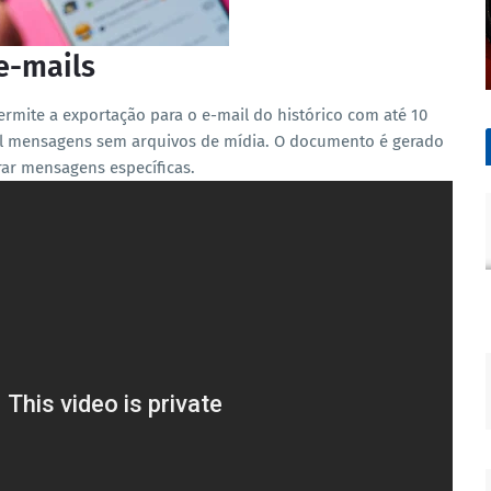
e-mails
rmite a exportação para o e-mail do histórico com até 10
il mensagens sem arquivos de mídia. O documento é gerado
rar mensagens específicas.