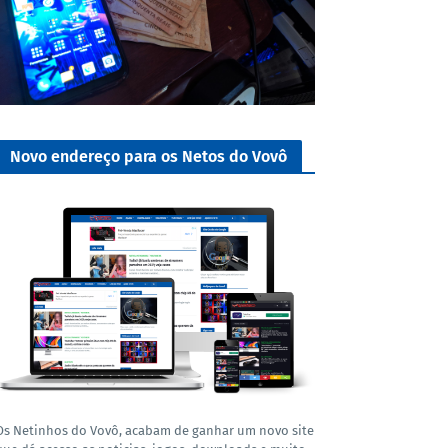
Novo endereço para os Netos do Vovô
Os Netinhos do Vovô, acabam de ganhar um novo site