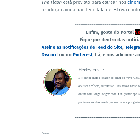
The Flash
está previsto para estrear nos
cinem
produção ainda não tem data de estreia confir
----------------------------------
Enfim, gosta do Portal
Vo
Fique por dentro das notici
Assine as notificações de Feed do Site
,
Telegr
Discord
ou no
Pinterest
, há, e nos adicione ã
Herley costa:
É o editor chefe e criador do canal do Vovo Gatu
análises a vídeos, tutoriais e lives para o noss
online com longa longevidade. Um grande apaixon
por todos os dias desde que se conhece por gente
----------------------------------
Fonte
: