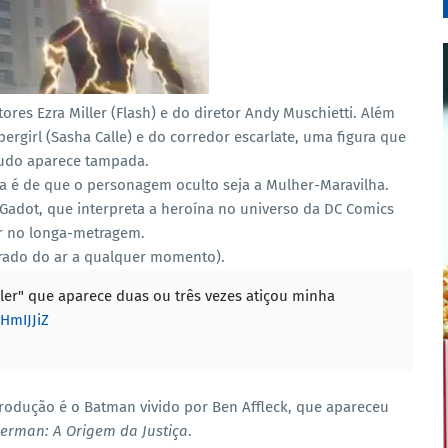
ores Ezra Miller (Flash) e do diretor Andy Muschietti.
Além
rgirl (Sasha Calle) e do corredor escarlate, uma figura que
udo aparece tampada.
iva é de que o personagem oculto seja a Mulher-Maravilha.
Gadot, que interpreta a heroína no universo da DC Comics
r no longa-metragem.
tirado do ar a qualquer momento).
er" que aparece duas ou três vezes atiçou minha
FHmIJJiZ
rodução é o Batman vivido por Ben Affleck, que apareceu
erman: A Origem da Justiça
.