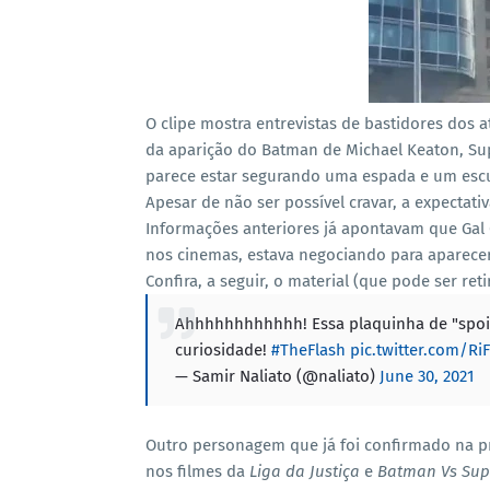
O clipe mostra entrevistas de bastidores dos at
da aparição do Batman de Michael Keaton, Supe
parece estar segurando uma espada e um esc
Apesar de não ser possível cravar, a expectat
Informações anteriores já apontavam que Gal 
nos cinemas, estava negociando para aparece
Confira, a seguir, o material (que pode ser re
Ahhhhhhhhhhhh! Essa plaquinha de "spoil
curiosidade!
#TheFlash
pic.twitter.com/Ri
— Samir Naliato (@naliato)
June 30, 2021
Outro personagem que já foi confirmado na p
nos filmes da
Liga da Justiça
e
Batman Vs Sup