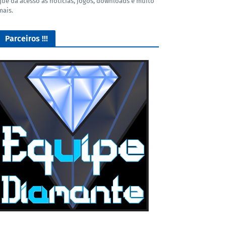
que dá acesso as noticias, jogos, downloads e muito
mais.
Parceiros !!!
Lives de Gameplay no Facebook Gaming e muito mais