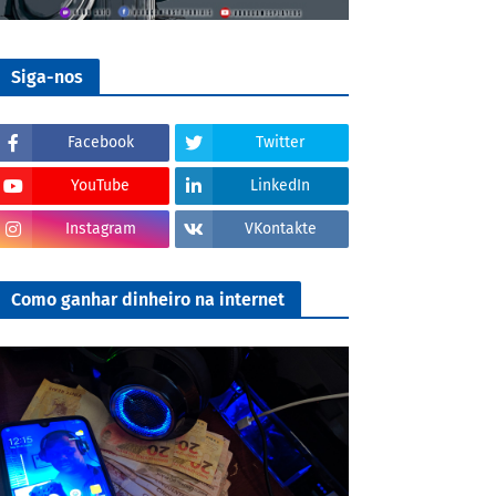
Siga-nos
Facebook
Twitter
YouTube
LinkedIn
Instagram
VKontakte
Como ganhar dinheiro na internet