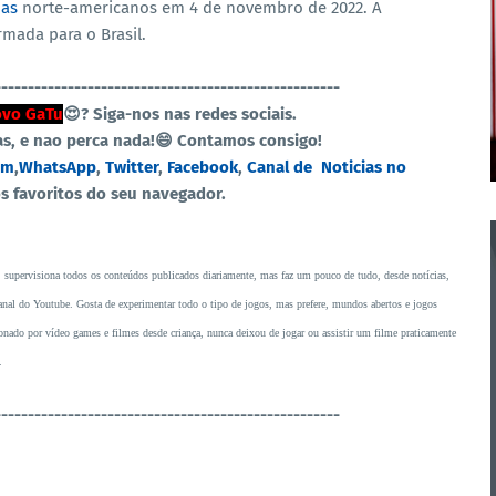
as
norte-americanos em 4 de novembro de 2022. A
mada para o Brasil.
----------------------------------------------------
vo GaTu
😍?
Siga-nos nas redes sociais.
as, e nao perca nada!😄 Contamos consigo!
am
,
WhatsApp
,
Twitter
,
Facebook
,
Canal de Noticias no
os favoritos do seu navegador.
, supervisiona todos os conteúdos publicados diariamente, mas faz um pouco de tudo, desde notícias,
o canal do Youtube. Gosta de experimentar todo o tipo de jogos, mas prefere, mundos abertos e jogos
ado por vídeo games e filmes desde criança, nunca deixou de jogar ou assistir um filme praticamente
.
----------------------------------------------------