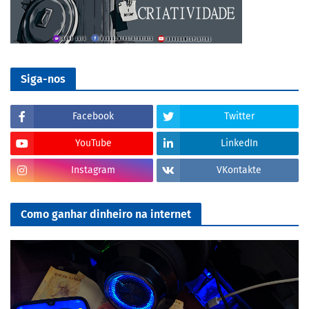
Siga-nos
Facebook
Twitter
YouTube
LinkedIn
Instagram
VKontakte
Como ganhar dinheiro na internet