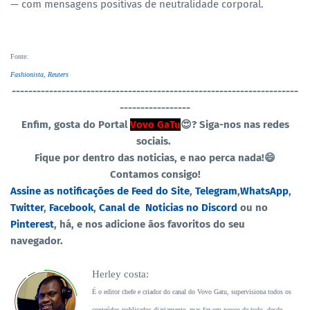
— com mensagens positivas de neutralidade corporal.
Fonte
:
Fashionista,
Reuters
----------------------------------
-----------------------------------
-----------------
Enfim, gosta do Portal
Vovo GaTu
😍?
Siga-nos nas redes
sociais.
Fique por dentro das noticias, e nao perca nada!😄
Contamos consigo!
Assine as notificações de Feed do Site
,
Telegram
,
WhatsApp
,
Twitter
,
Facebook
,
Canal de Noticias no Discord
ou no
Pinterest
, há, e nos adicione ãos favoritos do seu
navegador.
Herley costa:
É o editor chefe e criador do canal do Vovo Gatu, supervisiona todos os
conteúdos publicados diariamente, mas faz um pouco de tudo, desde