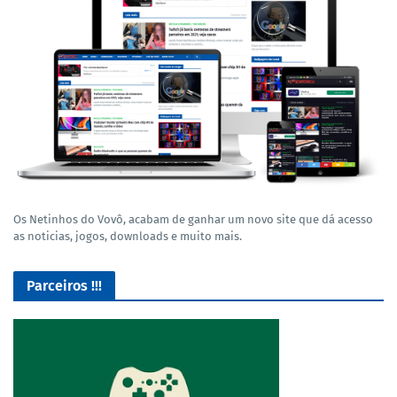
Os Netinhos do Vovô, acabam de ganhar um novo site que dá acesso
as noticias, jogos, downloads e muito mais.
Parceiros !!!
O Melhor lugar para adquirir seus mods para o Euro Truck
Simulator 2!