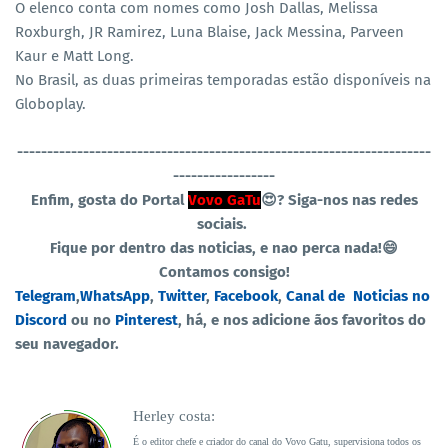
O elenco conta com nomes como Josh Dallas, Melissa
Roxburgh, JR Ramirez, Luna Blaise, Jack Messina, Parveen
Kaur e Matt Long.
No Brasil, as duas primeiras temporadas estão disponíveis na
Globoplay.
----------------------------------
-----------------------------------
-----------------
Enfim, gosta do Portal
Vovo GaTu
😍?
Siga-nos nas redes
sociais.
Fique por dentro das noticias, e nao perca nada!😄
Contamos consigo!
Telegram
,
WhatsApp
,
Twitter
,
Facebook
,
Canal de
Noticias no
Discord
ou no
Pinterest
, há, e nos adicione ãos favoritos do
seu navegador.
Herley costa:
É o editor chefe e criador do canal do Vovo Gatu, supervisiona todos os