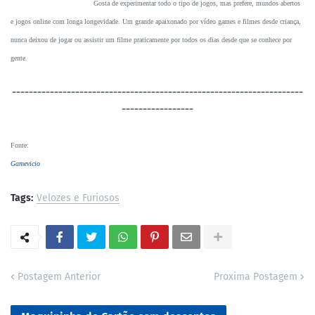
Gosta de experimentar todo o tipo de jogos, mas prefere, mundos abertos
e jogos online com longa longevidade. Um grande apaixonado por vídeo games e filmes desde criança,
nunca deixou de jogar ou assistir um filme praticamente por todos os dias desde que se conhece por
gente.
----------------------------------
-----------------------------------
-----------------
Fonte
:
Gamevicio
Tags:
Velozes e Furiosos
Postagem Anterior
Proxima Postagem