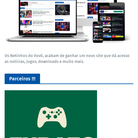
Os Netinhos do Vovô, acabam de ganhar um novo site que dá acesso
as noticias, jogos, downloads e muito mais.
Parceiros !!!
O Melhor lugar para adquirir seus mods para o Euro Truck
Simulator 2!