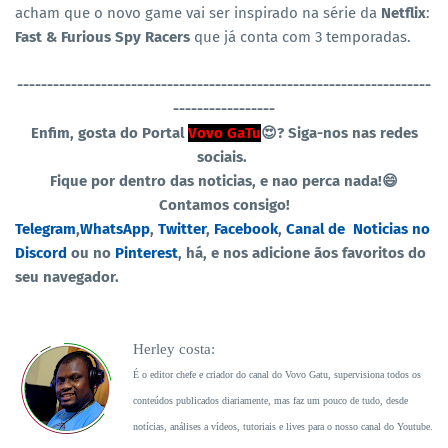
acham que o novo game vai ser inspirado na série da
Netflix
:
Fast & Furious Spy Racers
que já conta com 3 temporadas.
----------------------------------
-----------------------------------
-----------------
Enfim, gosta do Portal
Vovo GaTu
😍?
Siga-nos nas redes
sociais.
Fique por dentro das noticias, e nao perca nada!😄
Contamos consigo!
Telegram
,
WhatsApp
,
Twitter
,
Facebook
,
Canal de
Noticias no
Discord
ou no
Pinterest
, há, e nos adicione ãos favoritos do
seu navegador.
Herley costa:
É o editor chefe e criador do canal do Vovo Gatu, supervisiona todos os
conteúdos publicados diariamente, mas faz um pouco de tudo, desde
notícias, análises a vídeos, tutoriais e lives para o nosso canal do Youtube.