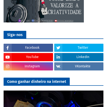
Siga-nos
Facebook
Twitter
YouTube
LinkedIn
Instagram
VKontakte
Como ganhar dinheiro na internet