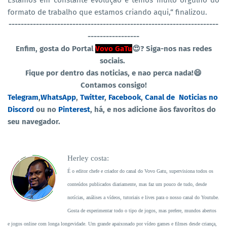
Estamos em constante evolução e temos muito orgulho do
formato de trabalho que estamos criando aqui,“ finalizou.
----------------------------------
-----------------------------------
-----------------
Enfim, gosta do Portal
Vovo GaTu
😍?
Siga-nos nas redes
sociais.
Fique por dentro das noticias, e nao perca nada!😄
Contamos consigo!
Telegram
,
WhatsApp
,
Twitter
,
Facebook
,
Canal de
Noticias no
Discord
ou no
Pinterest
, há, e nos adicione ãos favoritos do
seu navegador.
Herley costa:
É o editor chefe e criador do canal do Vovo Gatu, supervisiona todos os
conteúdos publicados diariamente, mas faz um pouco de tudo, desde
notícias, análises a vídeos, tutoriais e lives para o nosso canal do Youtube.
Gosta de experimentar todo o tipo de jogos, mas prefere, mundos abertos
e jogos online com longa longevidade. Um grande apaixonado por vídeo games e filmes desde criança,