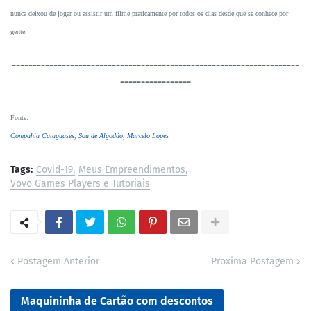
nunca deixou de jogar ou assistir um filme praticamente por todos os dias desde que se conhece por
gente.
----------------------------------
-----------------------------------
-----------------
Fonte
:
Compahia Cataguases
,
Sou de Algodão,
Marcelo Lopes
Tags:
Covid-19
Meus Empreendimentos
Vovo Games Players e Tutoriais
Postagem Anterior
Proxima Postagem
Maquininha de Cartão com descontos