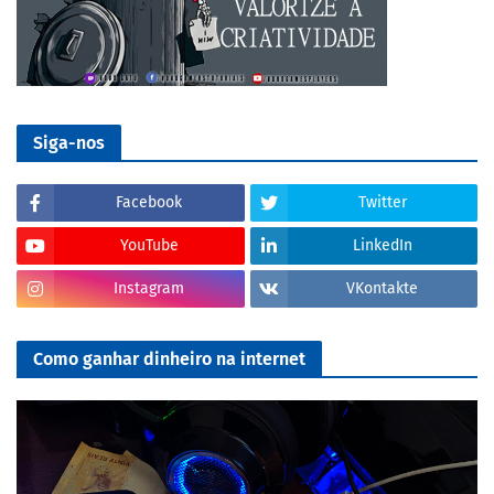
Siga-nos
Facebook
Twitter
YouTube
LinkedIn
Instagram
VKontakte
Como ganhar dinheiro na internet