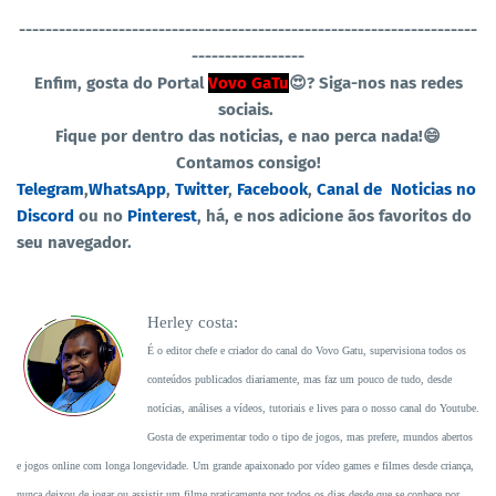
----------------------------------
-----------------------------------
-----------------
Enfim, gosta do Portal
Vovo GaTu
😍?
Siga-nos nas redes
sociais.
Fique por dentro das noticias, e nao perca nada!😄
Contamos consigo!
Telegram
,
WhatsApp
,
Twitter
,
Facebook
,
Canal de
Noticias no
Discord
ou no
Pinterest
, há, e nos adicione ãos favoritos do
seu navegador.
Herley costa:
É o editor chefe e criador do canal do Vovo Gatu, supervisiona todos os
conteúdos publicados diariamente, mas faz um pouco de tudo, desde
notícias, análises a vídeos, tutoriais e lives para o nosso canal do Youtube.
Gosta de experimentar todo o tipo de jogos, mas prefere, mundos abertos
e jogos online com longa longevidade. Um grande apaixonado por vídeo games e filmes desde criança,
nunca deixou de jogar ou assistir um filme praticamente por todos os dias desde que se conhece por