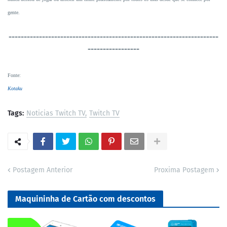
gente.
----------------------------------
-----------------------------------
-----------------
Fonte
:
Kotaku
Tags:
Noticias Twitch TV
Twitch TV
Postagem Anterior
Proxima Postagem
Maquininha de Cartão com descontos