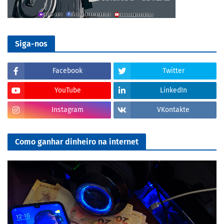
Siga-nos
Facebook
Twitter
YouTube
LinkedIn
Instagram
VKontakte
Como ganhar dinheiro na internet