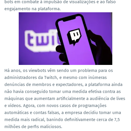
bots em combate à impulsão de visualizações e ao falso
engajamento na plataforma.
Há anos, os viewbots vêm sendo um problema para os
administradores da Twitch, e mesmo com inúmeras
denúncias de membros e expectadores, a plataforma ainda
não havia conseguido tomar uma medida efetiva contra as
máquinas que aumentam artificialmente a audiência de lives
e vídeos. Agora, com novos casos de programações
automáticas e contas falsas, a empresa decidiu tomar uma
medida mais radical, banindo definitivamente cerca de 7,5
milhões de perfis maliciosos.