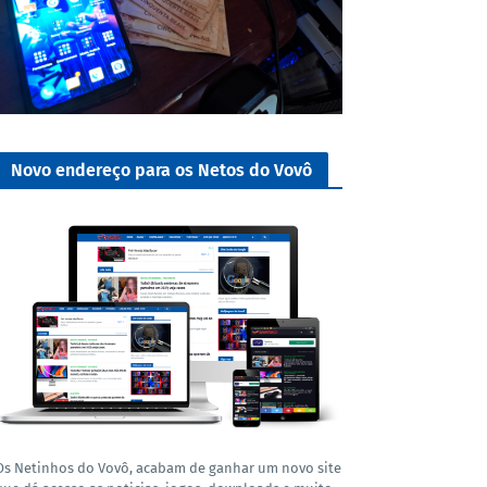
Novo endereço para os Netos do Vovô
Os Netinhos do Vovô, acabam de ganhar um novo site