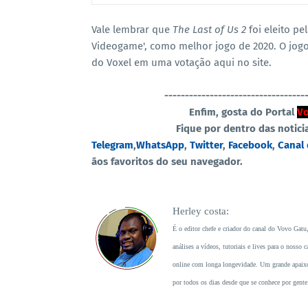
Vale lembrar que
The Last of Us 2
foi eleito p
Videogame', como melhor jogo de 2020. O jog
do Voxel em uma votação aqui no site.
----------------------------------
Enfim, gosta do Portal
Vo
Fique por dentro das notici
Telegram
,
WhatsApp
,
Twitter
,
Facebook
,
Canal
ãos favoritos do seu navegador.
Herley costa:
É o editor chefe e criador do canal do Vovo Gatu
análises a vídeos, tutoriais e lives para o noss
online com longa longevidade. Um grande apaixon
por todos os dias desde que se conhece por gente