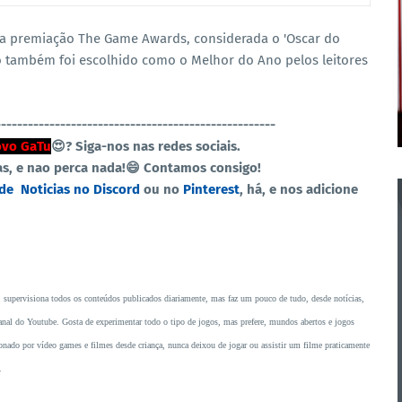
ela premiação The Game Awards, considerada o 'Oscar do
o também foi escolhido como o Melhor do Ano pelos leitores
----------------------------------------------------
vo GaTu
😍?
Siga-nos nas redes sociais.
as, e nao perca nada!😄 Contamos consigo!
 de
Noticias no Discord
ou no
Pinterest
, há, e nos adicione
, supervisiona todos os conteúdos publicados diariamente, mas faz um pouco de tudo, desde notícias,
o canal do Youtube. Gosta de experimentar todo o tipo de jogos, mas prefere, mundos abertos e jogos
ado por vídeo games e filmes desde criança, nunca deixou de jogar ou assistir um filme praticamente
.