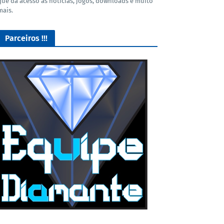
que dá acesso as noticias, jogos, downloads e muito
mais.
Parceiros !!!
Lives de Gameplay no Facebook Gaming e muito mais