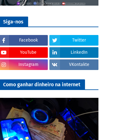
Siga-nos
Facebook
Twitter
YouTube
LinkedIn
Instagram
VKontakte
Como ganhar dinheiro na internet