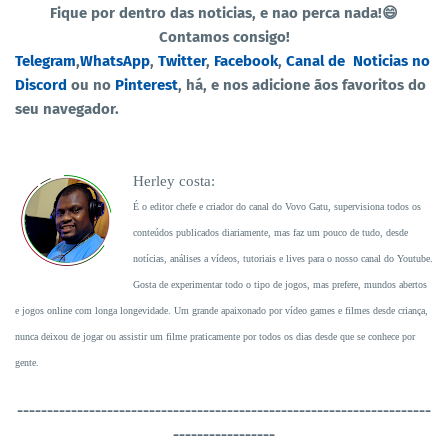
Fique por dentro das noticias, e nao perca nada!😄
Contamos consigo!
Telegram
,
WhatsApp
,
Twitter
,
Facebook
,
Canal de
Noticias no
Discord
ou no
Pinterest
, há, e nos adicione ãos favoritos do
seu navegador.
Herley costa:
É o editor chefe e criador do canal do Vovo Gatu, supervisiona todos os
conteúdos publicados diariamente, mas faz um pouco de tudo, desde
notícias, análises a vídeos, tutoriais e lives para o nosso canal do Youtube.
Gosta de experimentar todo o tipo de jogos, mas prefere, mundos abertos
e jogos online com longa longevidade. Um grande apaixonado por vídeo games e filmes desde criança,
nunca deixou de jogar ou assistir um filme praticamente por todos os dias desde que se conhece por
gente.
----------------------------------
-----------------------------------
-----------------