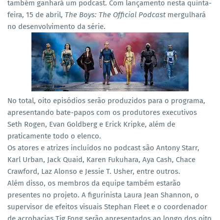
também ganhará um podcast. Com lançamento nesta quinta-
feira, 15 de abril,
The Boys: The Official Podcast
mergulhará
no desenvolvimento da série.
No total, oito episódios serão produzidos para o programa,
apresentando bate-papos com os produtores executivos
Seth Rogen, Evan Goldberg e Erick Kripke, além de
praticamente todo o elenco.
Os atores e atrizes incluídos no podcast são Antony Starr,
Karl Urban, Jack Quaid, Karen Fukuhara, Aya Cash, Chace
Crawford, Laz Alonso e Jessie T. Usher, entre outros.
Além disso, os membros da equipe também estarão
presentes no projeto. A figurinista Laura Jean Shannon, o
supervisor de efeitos visuais Stephan Fleet e o coordenador
de acrobacias Tig Fong serão apresentados ao longo dos oito