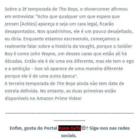
Sobre a 3ª temporada de
The Boys
, o showrunner afirmou
em entrevista: “Acho que qualquer um que espera que
Jensen [Ackles] apareça e seja um cara legal, ficarão
desapontados. Nos quadrinhos, ele é um pouco desajeitado,
eu diria. Enquanto estamos escrevendo, começamos a
realmente falar sobre a história da Vought, porque o Soldier
Boy é como John Wayne, um desses caras que estão ali há
décadas. Então ele é de uma era diferente, mas ele tem o ego
e a ambição - isso só aparece de uma maneira diferente
porque ele é de uma outra época".
A terceira temporada de
The Boys
ainda não tem data de
estreia definida. No entanto, as duas primeiras estão
disponíveis no Amazon Prime Video!
----------------------------------
-----------------------------------
-----------------
Enfim, gosta do Portal
Vovo GaTu
😍?
Siga-nos nas redes
sociais.