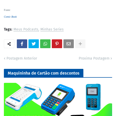
Fonte
:
Comic Book
Tags:
Meus Podcasts
Minhas Series
Postagem Anterior
Proxima Postagem
Maquininha de Cartão com descontos