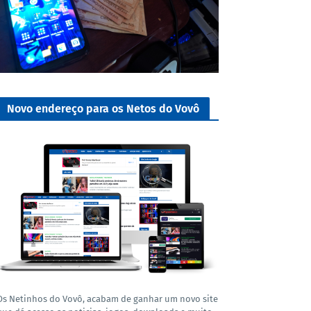
Novo endereço para os Netos do Vovô
Os Netinhos do Vovô, acabam de ganhar um novo site