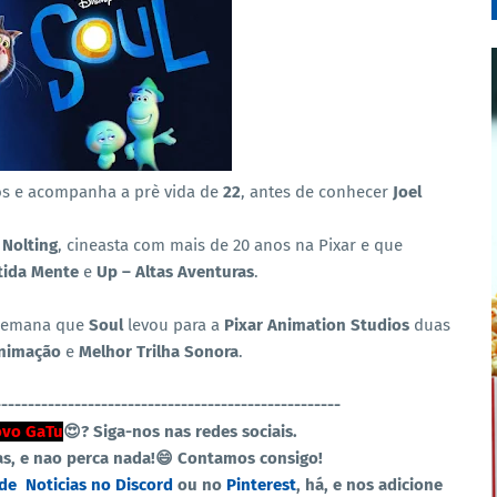
os e acompanha a prè vida de
22
, antes de conhecer
Joel
 Nolting
, cineasta com mais de 20 anos na Pixar e que
tida Mente
e
Up – Altas Aventuras
.
semana que
Soul
levou para a
Pixar Animation Studios
duas
nimação
e
Melhor Trilha Sonora
.
----------------------------------------------------
vo GaTu
😍?
Siga-nos nas redes sociais.
as, e nao perca nada!😄 Contamos consigo!
 de
Noticias no Discord
ou no
Pinterest
, há, e nos adicione