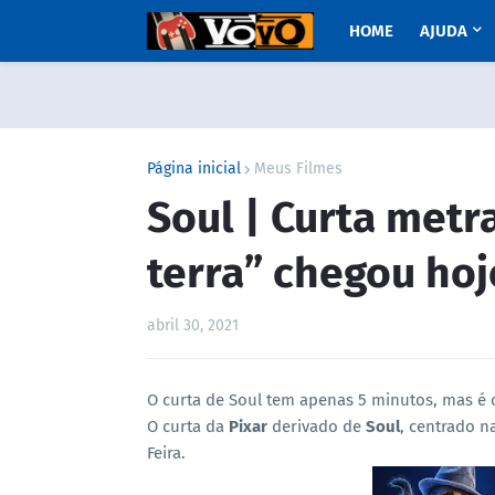
HOME
AJUDA
Página inicial
Meus Filmes
Soul | Curta metr
terra” chegou hoj
abril 30, 2021
O curta de Soul tem apenas 5 minutos, mas é o
O curta da
Pixar
derivado de
Soul
, centrado 
Feira.