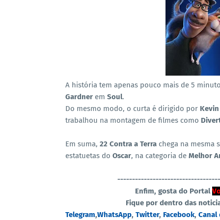
A história tem apenas pouco mais de 5 minut
Gardner
em
Soul
.
Do mesmo modo, o curta é dirigido por
Kevin
trabalhou na montagem de filmes como
Diver
Em suma,
22 Contra a Terra
chega na mesma 
estatuetas do
Oscar
, na categoria de
Melhor A
----------------------------------
Enfim, gosta do Portal
Vo
Fique por dentro das notici
Telegram
,
WhatsApp
,
Twitter
,
Facebook
,
Canal