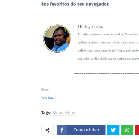
ãos favoritos do seu navegador.
Herley costa:
É o editor chefe e criador do canal do Vovo Gatu
análises a vídeos, tutoriais e lives para o noss
online com longa longevidade. Um grande apaixon
por todos os dias desde que se conhece por gente
----------------------------------
Fonte
:
Vovo Gatu
Tags:
Meus Filmes
Compartilhar