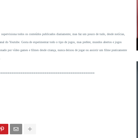
, supervisiona todos os conteúdos publicados diariamente, mas faz um pouco de tudo, desde notícias,
o canal do Youtube. Gosta de experimentar todo o tipo de jogos, mas prefere, mundos abertos e jogos
ado por vídeo games e filmes desde criança, nunca deixou de jogar ou assistir um filme praticamente
.
----------------------------------------------------