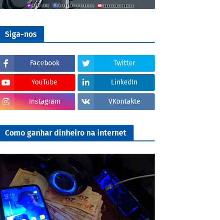
Siga-nos
Facebook
Twitter
YouTube
LinkedIn
Instagram
VKontakte
Como ganhar dinheiro na internet