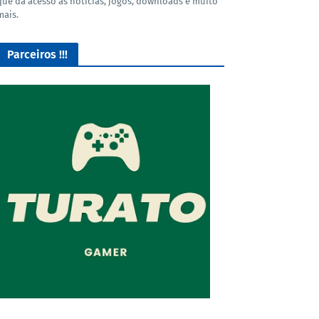
que dá acesso as noticias, jogos, downloads e muito
mais.
Parceiros !!!
O Melhor lugar para adquirir seus mods para o Euro Truck
Simulator 2!