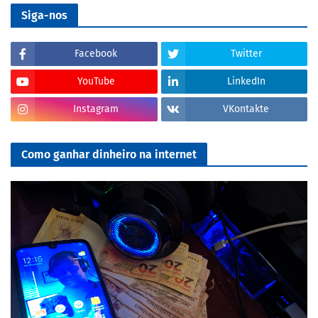
Siga-nos
Facebook
Twitter
YouTube
LinkedIn
Instagram
VKontakte
Como ganhar dinheiro na internet