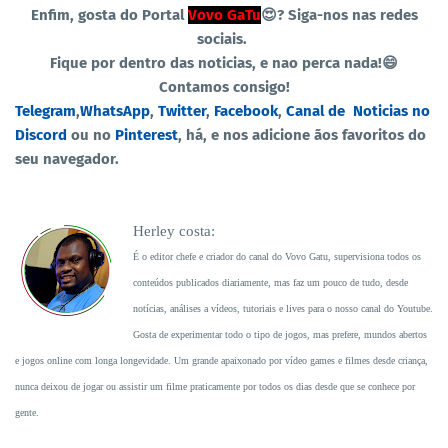
Enfim, gosta do Portal
Vovo GaTu
😍?
Siga-nos nas redes
sociais.
Fique por dentro das noticias, e nao perca nada!😄
Contamos consigo!
Telegram
,
WhatsApp
,
Twitter
,
Facebook
,
Canal de
Noticias no
Discord
ou no
Pinterest
, há, e nos adicione ãos favoritos do
seu navegador.
Herley costa:
É o editor chefe e criador do canal do Vovo Gatu, supervisiona todos os
conteúdos publicados diariamente, mas faz um pouco de tudo, desde
notícias, análises a vídeos, tutoriais e lives para o nosso canal do Youtube.
Gosta de experimentar todo o tipo de jogos, mas prefere, mundos abertos
e jogos online com longa longevidade. Um grande apaixonado por vídeo games e filmes desde criança,
nunca deixou de jogar ou assistir um filme praticamente por todos os dias desde que se conhece por
gente.