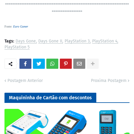
----------------------------------
-----------------------------------
-----------------
Fonte
:
Euro Gamer
Tags:
Days Gone
Days Gone II
PlayStation 3
PlayStation 4
PlayStation 5
Postagem Anterior
Proxima Postagem
Maquininha de Cartão com descontos