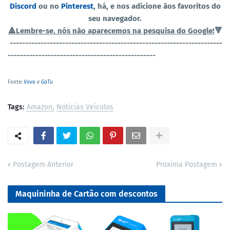
Discord
ou no
Pinterest
, há, e nos adicione ãos favoritos do
seu navegador.
🔺Lembre-se, nós não aparecemos na pesquisa do Google!
🔻
----------------------------------------------
-----------------------
------------------------------------------------
Fonte:
Vovo
e
GaTu
Tags:
Amazon
Noticias Veiculos
Postagem Anterior
Proxima Postagem
Maquininha de Cartão com descontos