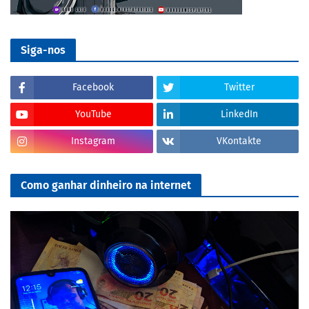
Siga-nos
Facebook
Twitter
YouTube
LinkedIn
Instagram
VKontakte
Como ganhar dinheiro na internet