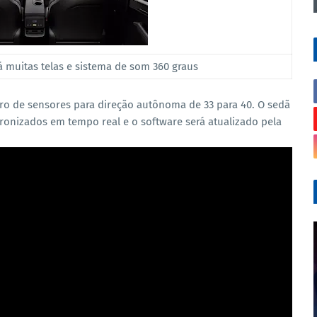
rá muitas telas e sistema de som 360 graus
 de sensores para direção autônoma de 33 para 40. O sedã
ronizados em tempo real e o software será atualizado pela