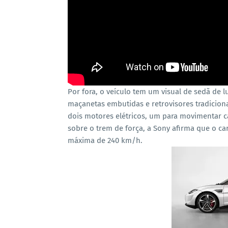
Por fora, o veículo tem um visual de sedã de lu
maçanetas embutidas e retrovisores tradicion
dois motores elétricos, um para movimentar 
sobre o trem de força, a Sony afirma que o c
máxima de 240 km/h.