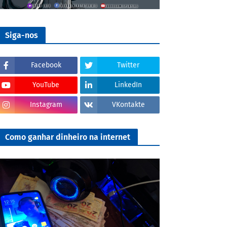
Siga-nos
Facebook
Twitter
YouTube
LinkedIn
Instagram
VKontakte
Como ganhar dinheiro na internet