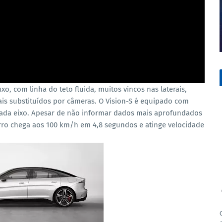
xo, com linha do teto fluida, muitos vincos nas laterais,
ais substituídos por câmeras. O Vision-S é equipado com
cada eixo. Apesar de não informar dados mais aprofundados
arro chega aos 100 km/h em 4,8 segundos e atinge velocidade