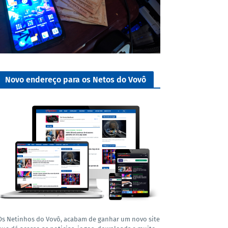
Novo endereço para os Netos do Vovô
Os Netinhos do Vovô, acabam de ganhar um novo site