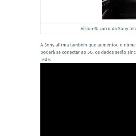
Vision-S: carro da Sony te
A Sony afirma também que aumentou o número
poderá se conectar ao 5G, os dados serão sinc
rede.