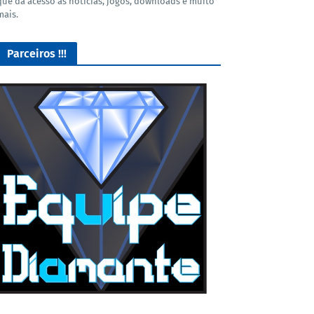
que dá acesso as noticias, jogos, downloads e muito
mais.
Parceiros !!!
Lives de Gameplay no Facebook Gaming e muito mais