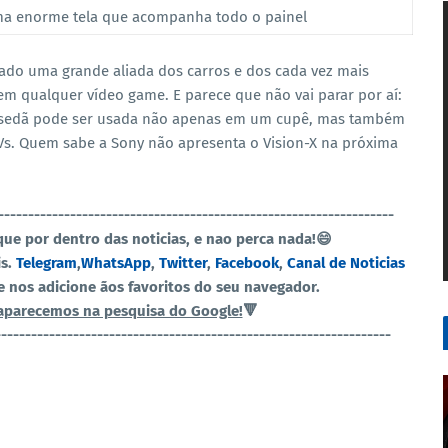
uma enorme tela que acompanha todo o painel
nado uma grande aliada dos carros e dos cada vez mais
em qualquer vídeo game. E parece que não vai parar por aí:
o sedã pode ser usada não apenas em um cupê, mas também
Vs. Quem sabe a Sony não apresenta o Vision-X na próxima
------------------------------------------------------------------
ique por dentro das noticias, e nao perca nada!😄
is.
Telegram
,
WhatsApp
,
Twitter
,
Facebook
,
Canal de Noticias
 e nos adicione ãos favoritos do seu navegador.
aparecemos na pesquisa do Google!
🔻
------------------------------------------------------------------