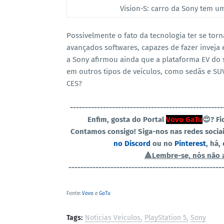
Vision-S: carro da Sony tem 
Possivelmente o fato da tecnologia ter se tor
avançados softwares, capazes de fazer inveja 
a Sony afirmou ainda que a plataforma EV d
em outros tipos de veículos, como sedãs e SU
CES?
----------------------------------------------
-----
Enfim, gosta do Portal
Vovo GaTu
😍? F
Contamos consigo! Siga-nos nas redes socia
no Discord
ou no
Pinterest
, há,
🔺Lembre-se, nós não 
----------------------------------------------
-----
Fonte:
Vovo
e
GaTu
Tags:
Noticias Veiculos
PlayStation 5
Sony