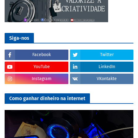
Siga-nos
Facebook
Twitter
YouTube
LinkedIn
Instagram
VKontakte
Como ganhar dinheiro na internet