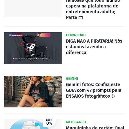
famosas que todo mundo
espera na plataforma de
entretenimento adulto;
Parte #1
DOWNLOAD
DIGA NAO A PIRATARIA! Nós
estamos fazendo a
diferença!
GEMINI
Gemini fotos: Confira este
GUIA com 47 prompts para
ENSAIOS fotográficos ✨
MEU BANCO
Maquininha de cartão: Qual