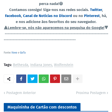
perca nada!😄
Contamos consigo! Siga-nos nas redes sociais.
Twitter
,
Facebook
,
Canal de Noticias no Discord
ou no
Pinterest
, há,
e nos adicione ãos favoritos do seu navegador.
🔺Lembre-se, nós não aparecemos na pesquisa do Google!
🔻
----------------------------------------------
-----------------------
------------------------------------------------
Fonte:
Vovo
e
GaTu
Tags:
Bethesda
Indiana Jones
Wolfenstein
Postagem Anterior
Proxima Postagem
Maquininha de Cartão com descontos