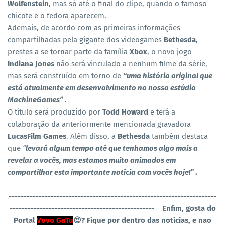
Wolfenstein
, mas só até o final do clipe, quando o famoso
chicote e o fedora aparecem.
Ademais, de acordo com as primeiras informações
compartilhadas pela gigante dos videogames
Bethesda
,
prestes a se tornar parte da família
Xbox
, o novo jogo
Indiana Jones
não será vinculado a nenhum filme da série,
mas será construído em torno de
“uma história original que
está atualmente em desenvolvimento no nosso estúdio
MachineGames” .
O título será produzido por
Todd Howard
e terá a
colaboração da anteriormente mencionada gravadora
LucasFilm Games
. Além disso, a
Bethesda
também destaca
que
“
levará algum tempo até que tenhamos algo mais a
revelar a vocês, mas estamos muito animados em
compartilhar esta importante notícia com vocês hoje!”
.
----------------------------------------------
-----------------------
------------------------------------------------
Enfim, gosta do
Portal
Vovo GaTu
😍? Fique por dentro das noticias, e nao