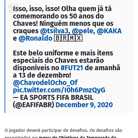
Isso, isso, isso! Olha quem já tá
comemorando os 50 anos do
Chaves! Ninguém menos que os
craques
@tsilva3
,
@pele
,
@KAKA
e
@Ronaldo
🇧🇷🇲🇽
Este belo uniforme e mais itens
especiais do Chaves estarão
disponíveis no
#FUT21
de amanhã
a 13 de dezembro!
@ChavodelOcho_Of
pic.twitter.com/I0h6PmzQyG
— EA SPORTS FIFA BRASIL
(@EAFIFABR)
December 9, 2020
O jogador deverá participar de desafios. Os desafios são
encontrados no
menu de Objetivos da Temporada do