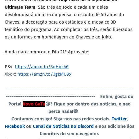
Ultimate Team
. São três ao todo e cada um deles
desbloqueará uma recompensa: o escudo de 50 anos do
Chaves, a decoração para os estádios e o mosaico 3D
temático do programa. Ao completar os três, serão liberados
os uniformes em homenagem ao Chaves e ao Kiko.
Ainda não comprou o Fifa 21? Aproveite:
PS4:
https://amzn.to/3qHqc46
Xbox:
https://amzn.to/3gzMU9x
----------------------------------------------
-----------------------
------------------------------------------------
Enfim, gosta do
Portal
Vovo GaTu
😍? Fique por dentro das noticias, e nao
perca nada!😄
Contamos consigo! Siga-nos nas redes sociais.
Twitter
,
Facebook
ou
Canal de Noticias no Discord
e nos adicione ãos
favoritos do seu navegador.