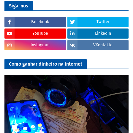
Siga-nos
Facebook
Twitter
YouTube
LinkedIn
Instagram
VKontakte
Como ganhar dinheiro na internet