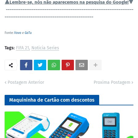
🔺Lembre-se, nós não aparecemos na pesquisa do Google!
🔻
----------------------------------------------
-----------------------
------------------------------------------------
Fonte:
Vovo
e
GaTu
Tags:
FIFA 21
Noticia Series
Postagem Anterior
Proxima Postagem
Maquininha de Cartão com descontos