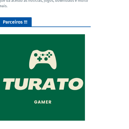
que dá acesso as noticias, jogos, downloads e muito
mais.
Parceiros !!!
O Melhor lugar para adquirir seus mods para o Euro Truck
Simulator 2!