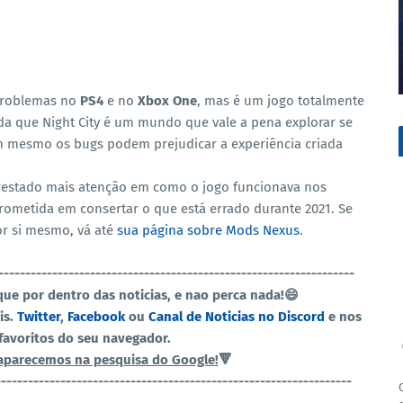
problemas no
PS4
e no
Xbox One
, mas é um jogo totalmente
rda que Night City é um mundo que vale a pena explorar se
em mesmo os bugs podem prejudicar a experiência criada
prestado mais atenção em como o jogo funcionava nos
ometida em consertar o que está errado durante 2021. Se
or si mesmo, vá até
sua página sobre Mods Nexus
.
------------------------------------------------------------------
ique por dentro das noticias, e nao perca nada!😄
is.
Twitter
,
Facebook
ou
Canal de Noticias no Discord
e nos
favoritos do seu navegador.
aparecemos na pesquisa do Google!
🔻
------------------------------------------------------------------