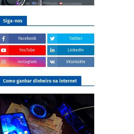
Siga-nos
Facebook
Twitter
YouTube
LinkedIn
Instagram
VKontakte
Como ganhar dinheiro na internet