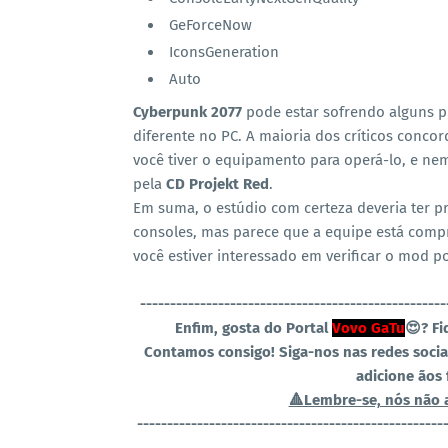
GeForceNow
IconsGeneration
Auto
Cyberpunk 2077
pode estar sofrendo alguns 
diferente no PC. A maioria dos críticos conco
você tiver o equipamento para operá-lo, e n
pela
CD Projekt Red
.
Em suma, o estúdio com certeza deveria ter 
consoles, mas parece que a equipe está compr
você estiver interessado em verificar o mod p
----------------------------------------------
-----
Enfim, gosta do Portal
Vovo GaTu
😍? F
Contamos consigo! Siga-nos nas redes socia
adicione ãos 
🔺Lembre-se, nós não 
----------------------------------------------
-----