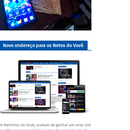
Novo endereço para os Netos do Vovô
Os Netinhos do Vovô, acabam de ganhar um novo site