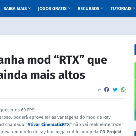
SAIBA MAIS
JOGOS GRATIS
RECURSOS
TUTORIAIS
anha mod “RTX” que
 ainda mais altos
quecer os 60 FPS!
eroso, poderá aproveitar as vantagens do mod de Ray
mod chamado
“
Ativar CinematicRTX
”
não vai realmente trazer
queia um modo de ray tracing já codificado pela
CD Projekt