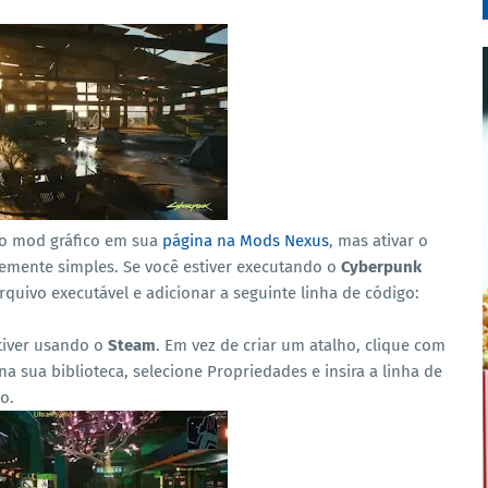
 o mod gráfico em sua
página na Mods Nexus
, mas ativar o
ntemente simples. Se você estiver executando o
Cyberpunk
arquivo executável e adicionar a seguinte linha de código:
tiver usando o
Steam
. Em vez de criar um atalho, clique com
na sua biblioteca, selecione Propriedades e insira a linha de
o.