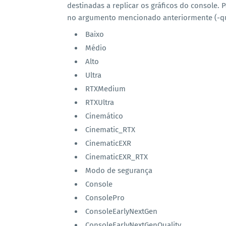
destinadas a replicar os gráficos do console. P
no argumento mencionado anteriormente (-qual
Baixo
Médio
Alto
Ultra
RTXMedium
RTXUltra
Cinemático
Cinematic_RTX
CinematicEXR
CinematicEXR_RTX
Modo de segurança
Console
ConsolePro
ConsoleEarlyNextGen
ConsoleEarlyNextGenQuality